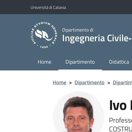
Vai al contenuto principale
Vai al menu di navigazione
Università di Catania
Dipartimento di
Ingegneria Civile‑
Home
Dipartimento
Didattica
Home
>
Dipartimento
>
Diparti
Ivo
Profess
COSTRU