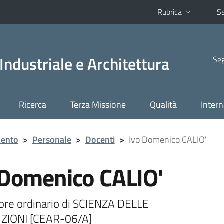
Rubrica
Se
Industriale e Architettura
Seg
Ricerca
Terza Missione
Qualità
Intern
mento
>
Personale
>
Docenti
>
Ivo Domenico CALIO'
 Domenico CALIO'
ore ordinario di SCIENZA DELLE
ZIONI [CEAR-06/A]