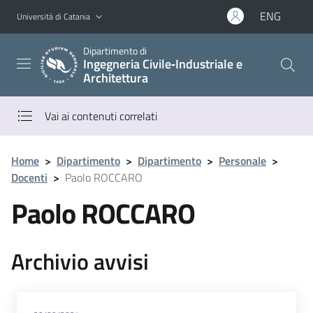
Vai al contenuto principale
Vai al menu di navigazione
ENG
Università di Catania
Dipartimento di
Ingegneria Civile‑Industriale e
Architettura
Vai ai contenuti correlati
Home
>
Dipartimento
>
Dipartimento
>
Personale
>
Docenti
>
Paolo ROCCARO
Paolo ROCCARO
Archivio avvisi