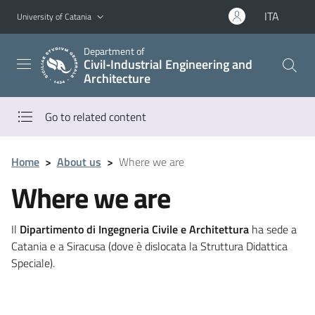
Go to main content
Go to navigation menu
ITA
University of Catania
Department of
Civil‑Industrial Engineering and
Architecture
Go to related content
Home
>
About us
>
Where we are
Where we are
Il
Dipartimento di Ingegneria Civile e Architettura
ha sede a
Catania e a Siracusa (dove è dislocata la Struttura Didattica
Speciale).