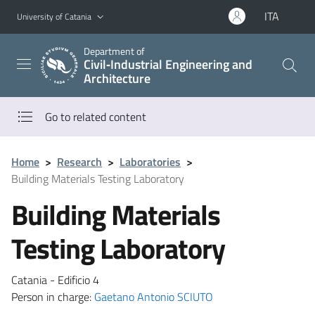
Go to main content
Go to navigation menu
ITA
University of Catania
Department of
Civil‑Industrial Engineering and
Architecture
Go to related content
Home
>
Research
>
Laboratories
>
Building Materials Testing Laboratory
Building Materials
Testing Laboratory
Catania - Edificio 4
Person in charge:
Gaetano Antonio SCIUTO