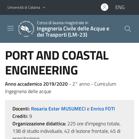
Vai al contenuto principale
Vai al menu di navigazione
ENG
Università di Catania
Corso di laurea magistrale in
Ingegneria Civile delle Acque e
dei Trasporti (LM-23)
PORT AND COASTAL
ENGINEERING
Anno accademico 2019/2020
- 2° anno - Curriculum
Ingegneria delle acque
Docenti:
Rosaria Ester MUSUMECI
e
Enrico FOTI
Crediti:
9
Organizzazione didattica:
225 ore d'impegno totale,
138 di studio individuale, 42 di lezione frontale, 45 di
esercitazione