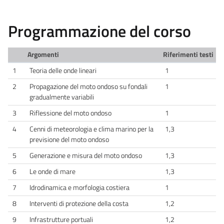
Programmazione del corso
Argomenti
Riferimenti testi
1
Teoria delle onde lineari
1
2
Propagazione del moto ondoso su fondali
1
gradualmente variabili
3
Riflessione del moto ondoso
1
4
Cenni di meteorologia e clima marino per la
1,3
previsione del moto ondoso
5
Generazione e misura del moto ondoso
1,3
6
Le onde di mare
1,3
7
Idrodinamica e morfologia costiera
1
8
Interventi di protezione della costa
1,2
9
Infrastrutture portuali
1,2