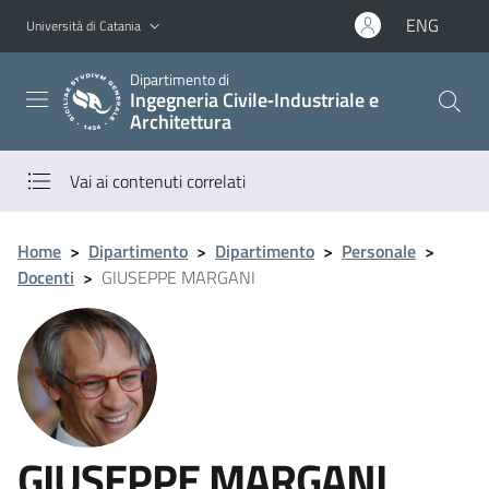
Vai al contenuto principale
Vai al menu di navigazione
ENG
Università di Catania
Dipartimento di
Ingegneria Civile‑Industriale e
Architettura
Vai ai contenuti correlati
Home
>
Dipartimento
>
Dipartimento
>
Personale
>
Docenti
>
GIUSEPPE MARGANI
GIUSEPPE MARGANI