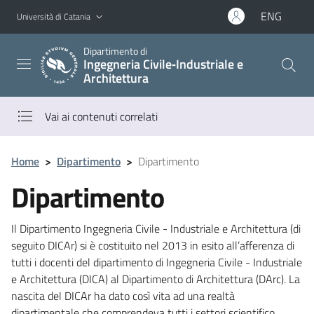
Vai al contenuto principale
Vai al menu di navigazione
ENG
Università di Catania
Dipartimento di
Ingegneria Civile‑Industriale e
Architettura
Vai ai contenuti correlati
Home
>
Dipartimento
>
Dipartimento
Dipartimento
Il Dipartimento Ingegneria Civile - Industriale e Architettura (di
seguito DICAr) si è costituito nel 2013 in esito all’afferenza di
tutti i docenti del dipartimento di Ingegneria Civile - Industriale
e Architettura (DICA) al Dipartimento di Architettura (DArc). La
nascita del DICAr ha dato così vita ad una realtà
dipartimentale che comprendeva tutti i settori scientifico