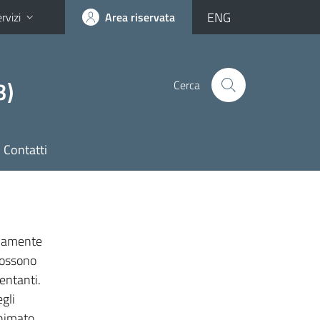
ENG
rvizi
Area riservata
3)
Cerca
Contatti
icamente
possono
esentanti.
gli
onimato