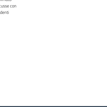
scusse con
udenti