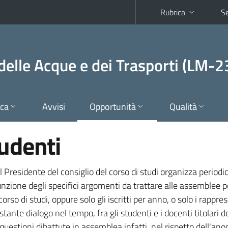
Rubrica
Se
 delle Acque e dei Trasporti (LM-2
ica
Avvisi
Opportunità
Qualità
udenti
Presidente del consiglio del corso di studi organizza period
ione degli specifici argomenti da trattare alle assemblee 
al corso di studi, oppure solo gli iscritti per anno, o solo i rappr
tante dialogo nel tempo, fra gli studenti e i docenti titolari de
questioni dibattute in assemblea infatti, nel rispetto dell'an