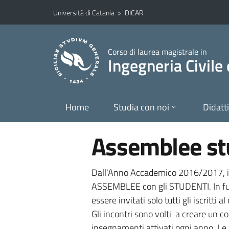
Vai al contenuto principale
Vai al menu di navigazione
Università di Catania
>
DICAR
Corso di laurea magistrale in
Ingegneria Civile
Home
Studia con noi
Didatt
Assemblee st
Dall'Anno Accademico 2016/2017, il 
ASSEMBLEE con gli STUDENTI. In funz
essere invitati solo tutti gli iscritti 
Gli incontri sono volti a creare un cos
insegnamenti attivati ogni anno. Le 