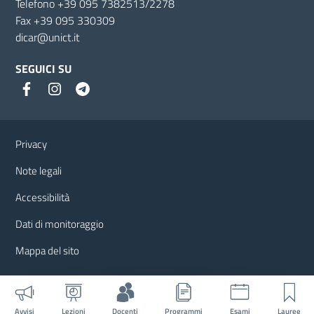
Telefono +39 095 7382513/2278
Fax +39 095 330309
dicar@unict.it
SEGUICI SU
Link e informazioni utili
Privacy
Note legali
Accessibilità
Dati di monitoraggio
Mappa del sito
Avvisi
Lezioni
Docenti
Programmi
Esami
Lauree