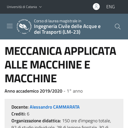
Vai al contenuto principale
Vai al menu di navigazione
ENG
Università di Catania
Corso di laurea magistrale in
Ingegneria Civile delle Acque e
dei Trasporti (LM-23)
MECCANICA APPLICATA
ALLE MACCHINE E
MACCHINE
Anno accademico 2019/2020
- 1° anno
Docente:
Alessandro CAMMARATA
Crediti:
6
Organizzazione didattica:
150 ore d'impegno totale,
92 di studio individuale, 28 di lezione frontale, 30 di