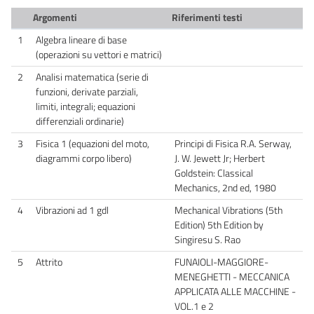
Argomenti
Riferimenti testi
1
Algebra lineare di base
(operazioni su vettori e matrici)
2
Analisi matematica (serie di
funzioni, derivate parziali,
limiti, integrali; equazioni
differenziali ordinarie)
3
Fisica 1 (equazioni del moto,
Principi di Fisica R.A. Serway,
diagrammi corpo libero)
J. W. Jewett Jr; Herbert
Goldstein: Classical
Mechanics, 2nd ed, 1980
4
Vibrazioni ad 1 gdl
Mechanical Vibrations (5th
Edition) 5th Edition by
Singiresu S. Rao
5
Attrito
FUNAIOLI-MAGGIORE-
MENEGHETTI - MECCANICA
APPLICATA ALLE MACCHINE -
VOL.1 e 2