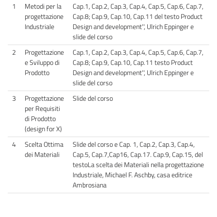
1
Metodi per la
Cap.1, Cap.2, Cap.3, Cap.4, Cap.5, Cap.6, Cap.7,
progettazione
Cap.8; Cap.9, Cap.10, Cap.11 del testo Product
Industriale
Design and development'', Ulrich Eppinger e
slide del corso
2
Progettazione
Cap.1, Cap.2, Cap.3, Cap.4, Cap.5, Cap.6, Cap.7,
e Sviluppo di
Cap.8; Cap.9, Cap.10, Cap.11 testo Product
Prodotto
Design and development'', Ulrich Eppinger e
slide del corso
3
Progettazione
Slide del corso
per Requisiti
di Prodotto
(design for X)
4
Scelta Ottima
Slide del corso e Cap. 1, Cap.2, Cap.3, Cap.4,
dei Materiali
Cap.5, Cap.7,Cap16, Cap.17. Cap.9, Cap.15, del
testoLa scelta dei Materiali nella progettazione
Industriale, Michael F. Aschby, casa editrice
Ambrosiana