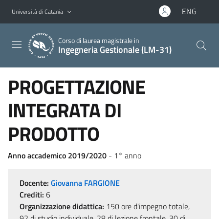
Vai al contenuto principale
Vai al menu di navigazione
ENG
Università di Catania
Corso di laurea magistrale in
Ingegneria Gestionale (LM-31)
PROGETTAZIONE
INTEGRATA DI
PRODOTTO
Anno accademico 2019/2020
- 1° anno
Docente:
Giovanna FARGIONE
Crediti:
6
Organizzazione didattica:
150 ore d'impegno totale,
92 di studio individuale, 28 di lezione frontale, 30 di