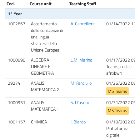
Cod.
Course unit
Teaching Staff
1° Year
1002667
Accertamento
A. Cancelliere
01/14/2022 11:0
delle conscenze di
una lingua
straniera della
Unione Europea
1000998
ALGEBRA
L.M. Marino
01/17/2022 09:0
LINEARE E
Teams, codice:
GEOMETRIA
sfnxbw1
29274
ANALISI
M. Fanciullo
01/26/2022 08:3
MATEMATICA 2
MS Teams
1000951
ANALISI
S. D'asero
01/31/2022 09:0
MATEMATICA I
MS Teams
1001157
CHIMICA
I. Blanco
01/10/2022 09:0
Piattaforma
digitale