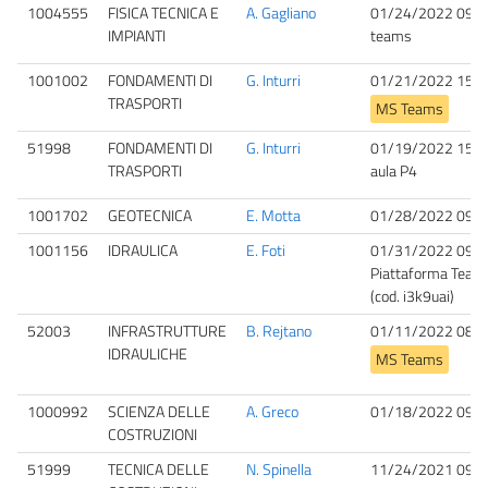
1004555
FISICA TECNICA E
A. Gagliano
01/24/2022 09:0
IMPIANTI
teams
1001002
FONDAMENTI DI
G. Inturri
01/21/2022 15:3
TRASPORTI
MS Teams
51998
FONDAMENTI DI
G. Inturri
01/19/2022 15:3
TRASPORTI
aula P4
1001702
GEOTECNICA
E. Motta
01/28/2022 09:0
1001156
IDRAULICA
E. Foti
01/31/2022 09:0
Piattaforma Team
(cod. i3k9uai)
52003
INFRASTRUTTURE
B. Rejtano
01/11/2022 08:0
IDRAULICHE
MS Teams
1000992
SCIENZA DELLE
A. Greco
01/18/2022 09:0
COSTRUZIONI
51999
TECNICA DELLE
N. Spinella
11/24/2021 09:3