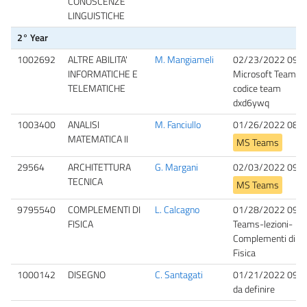
CONOSCENZE
LINGUISTICHE
2° Year
1002692
ALTRE ABILITA'
M. Mangiameli
02/23/2022 09:0
INFORMATICHE E
Microsoft Teams,
TELEMATICHE
codice team
dxd6ywq
1003400
ANALISI
M. Fanciullo
01/26/2022 08:3
MATEMATICA II
MS Teams
29564
ARCHITETTURA
G. Margani
02/03/2022 09:0
TECNICA
MS Teams
9795540
COMPLEMENTI DI
L. Calcagno
01/28/2022 09:0
FISICA
Teams-lezioni-
Complementi di
Fisica
1000142
DISEGNO
C. Santagati
01/21/2022 09:0
da definire