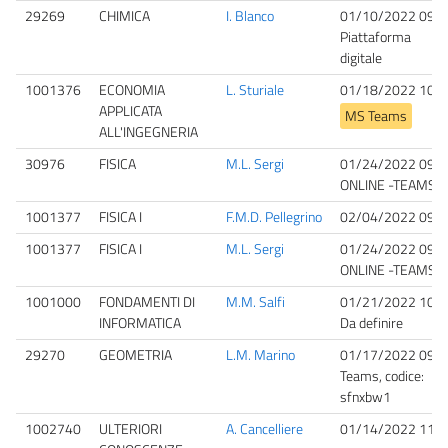
29269
CHIMICA
I. Blanco
01/10/2022 09:0
Piattaforma
digitale
1001376
ECONOMIA
L. Sturiale
01/18/2022 10:3
APPLICATA
MS Teams
ALL'INGEGNERIA
30976
FISICA
M.L. Sergi
01/24/2022 09:3
ONLINE -TEAMS
1001377
FISICA I
F.M.D. Pellegrino
02/04/2022 09:3
1001377
FISICA I
M.L. Sergi
01/24/2022 09:3
ONLINE -TEAMS
1001000
FONDAMENTI DI
M.M. Salfi
01/21/2022 10:0
INFORMATICA
Da definire
29270
GEOMETRIA
L.M. Marino
01/17/2022 09:0
Teams, codice:
sfnxbw1
1002740
ULTERIORI
A. Cancelliere
01/14/2022 11:0