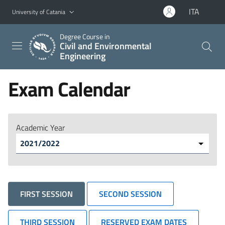
Go to main content
Go to navigation menu
ITA
University of Catania
Degree Course in
Civil and Environmental
Engineering
Exam Calendar
Academic Year
FIRST SESSION
SECOND SESSION
THIRD SESSION
RESERVED EXAM DATES