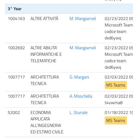
3° Year
1004163
ALTRE ATTIVITÀ
M. Mangiameli
02/23/2022 09:0
Microsoft Teams,
codice team
dxd6ywq
1002692
ALTRE ABILITA'
M. Mangiameli
02/23/2022 09:0
INFORMATICHE E
Microsoft Teams,
TELEMATICHE
codice team
dxd6ywq
1007717
ARCHITETTURA
G. Margani
02/03/2022 09:0
TECNICA
MS Teams
1007717
ARCHITETTURA
A. Moschella
02/03/2022 09:0
TECNICA
t4vwma8
52002
ECONOMIA
L. Sturiale
01/18/2022 10:3
APPLICATA
MS Teams
ALL'INGEGNERIA
ED ESTIMO CIVILE