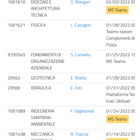
1001610
DISEGNO E
G. Margani
02/03/2022 09:0
ARCHITETTURA
MS Teams
TECNICA
1001621
FISICA II
L. Calcagno
01/28/2022 09:0
Teams-lezioni-
Complementi di
Fisica
9795545
FONDAMENTI DI
S. Cannella
01/25/2022 15:0
ORGANIZZAZIONE
MS Teams
AZIENDALE
29562
GEOTECNICA
E. Motta
01/28/2022 09:0
29566
IDRAULICA
E. Foti
01/31/2022 09:0
Piattaforma Team
(cod. i3k9uai)
1001089
INGEGNERIA
F. Vagliasindi
01/24/2022 09:0
SANITARIA-
MS Teams
AMBIENTALE
1001438
MECCANICA
R. Tracina'
01/19/2022 09:0