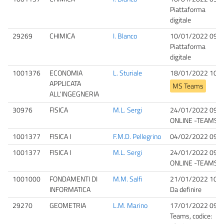
Piattaforma
digitale
29269
CHIMICA
I. Blanco
10/01/2022 09:0
Piattaforma
digitale
1001376
ECONOMIA
L. Sturiale
18/01/2022 10:3
APPLICATA
MS Teams
ALL'INGEGNERIA
30976
FISICA
M.L. Sergi
24/01/2022 09:3
ONLINE -TEAMS
1001377
FISICA I
F.M.D. Pellegrino
04/02/2022 09:3
1001377
FISICA I
M.L. Sergi
24/01/2022 09:3
ONLINE -TEAMS
1001000
FONDAMENTI DI
M.M. Salfi
21/01/2022 10:0
INFORMATICA
Da definire
29270
GEOMETRIA
L.M. Marino
17/01/2022 09:0
Teams, codice: