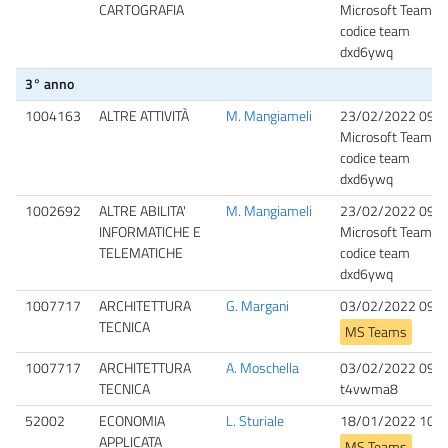
CARTOGRAFIA
Microsoft Teams,
codice team
dxd6ywq
3° anno
1004163
ALTRE ATTIVITÀ
M. Mangiameli
23/02/2022 09:0
Microsoft Teams,
codice team
dxd6ywq
1002692
ALTRE ABILITA'
M. Mangiameli
23/02/2022 09:0
INFORMATICHE E
Microsoft Teams,
TELEMATICHE
codice team
dxd6ywq
1007717
ARCHITETTURA
G. Margani
03/02/2022 09:0
TECNICA
MS Teams
1007717
ARCHITETTURA
A. Moschella
03/02/2022 09:0
TECNICA
t4vwma8
52002
ECONOMIA
L. Sturiale
18/01/2022 10:3
APPLICATA
MS Teams