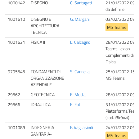
1000142
DISEGNO
C. Santagati
21/01/2022 09:0
da definire
1001610
DISEGNO E
G. Margani
03/02/2022 09:0
ARCHITETTURA
MS Teams
TECNICA
1001621
FISICA II
L. Calcagno
28/01/2022 09:0
Teams-lezioni-
Complementi di
Fisica
9795545
FONDAMENTI DI
S. Cannella
25/01/2022 15:0
ORGANIZZAZIONE
MS Teams
AZIENDALE
29562
GEOTECNICA
E. Motta
28/01/2022 09:0
29566
IDRAULICA
E. Foti
31/01/2022 09:0
Piattaforma Team
(cod. i3k9uai)
1001089
INGEGNERIA
F. Vagliasindi
24/01/2022 09:0
SANITARIA-
MS Teams