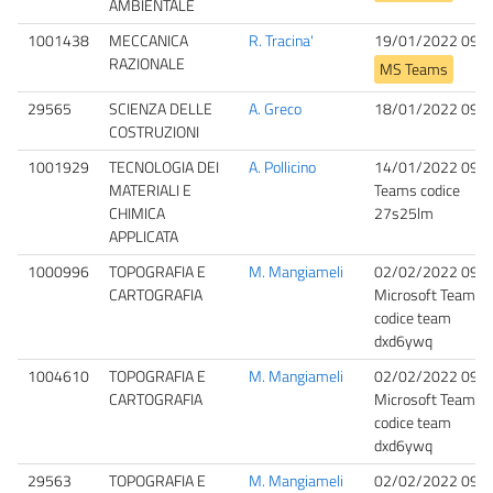
AMBIENTALE
1001438
MECCANICA
R. Tracina'
19/01/2022 09:0
RAZIONALE
MS Teams
29565
SCIENZA DELLE
A. Greco
18/01/2022 09:0
COSTRUZIONI
1001929
TECNOLOGIA DEI
A. Pollicino
14/01/2022 09:0
MATERIALI E
Teams codice
CHIMICA
27s25lm
APPLICATA
1000996
TOPOGRAFIA E
M. Mangiameli
02/02/2022 09:0
CARTOGRAFIA
Microsoft Teams,
codice team
dxd6ywq
1004610
TOPOGRAFIA E
M. Mangiameli
02/02/2022 09:0
CARTOGRAFIA
Microsoft Teams,
codice team
dxd6ywq
29563
TOPOGRAFIA E
M. Mangiameli
02/02/2022 09:0