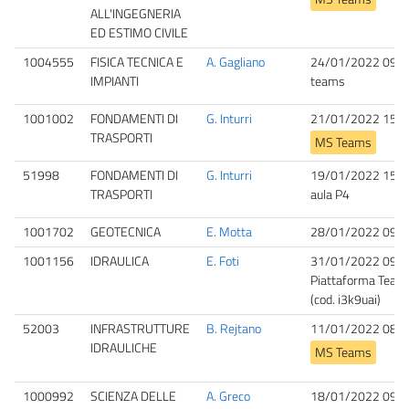
ALL'INGEGNERIA
ED ESTIMO CIVILE
1004555
FISICA TECNICA E
A. Gagliano
24/01/2022 09:0
IMPIANTI
teams
1001002
FONDAMENTI DI
G. Inturri
21/01/2022 15:3
TRASPORTI
MS Teams
51998
FONDAMENTI DI
G. Inturri
19/01/2022 15:3
TRASPORTI
aula P4
1001702
GEOTECNICA
E. Motta
28/01/2022 09:0
1001156
IDRAULICA
E. Foti
31/01/2022 09:0
Piattaforma Team
(cod. i3k9uai)
52003
INFRASTRUTTURE
B. Rejtano
11/01/2022 08:0
IDRAULICHE
MS Teams
1000992
SCIENZA DELLE
A. Greco
18/01/2022 09:0