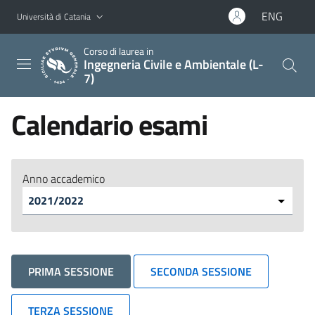
Vai al contenuto principale
Vai al menu di navigazione
ENG
Università di Catania
Corso di laurea in
Ingegneria Civile e Ambientale (L-
7)
Calendario esami
Anno accademico
PRIMA SESSIONE
SECONDA SESSIONE
TERZA SESSIONE