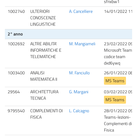
sfnxbw1
1002740
ULTERIORI
A. Cancelliere
14/01/2022 11:0
CONOSCENZE
LINGUISTICHE
2° anno
1002692
ALTRE ABILITA'
M. Mangiameli
23/02/2022 09:0
INFORMATICHE E
Microsoft Teams,
TELEMATICHE
codice team
dxd6ywq
1003400
ANALISI
M. Fanciullo
26/01/2022 08:3
MATEMATICA II
MS Teams
29564
ARCHITETTURA
G. Margani
03/02/2022 09:0
TECNICA
MS Teams
9795540
COMPLEMENTI DI
L. Calcagno
28/01/2022 09:0
FISICA
Teams-lezioni-
Complementi di
Fisica