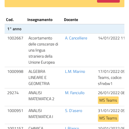
Cod.
Insegnamento
Docente
1° anno
1002667
Accertamento
A. Cancelliere
14/01/2022 11:0
delle conscenze di
una lingua
straniera della
Unione Europea
1000998
ALGEBRA
L.M. Marino
17/01/2022 09:0
LINEARE E
Teams, codice:
GEOMETRIA
sfnxbw1
29274
ANALISI
M. Fanciullo
26/01/2022 08:3
MATEMATICA 2
MS Teams
1000951
ANALISI
S. D'asero
31/01/2022 09:0
MATEMATICA I
MS Teams
1001157
CHIMICA
I. Blanco
10/01/2022 09:0