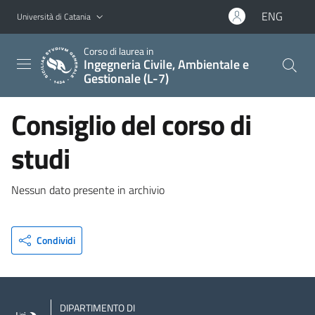
Vai al contenuto principale
Vai al menu di navigazione
ENG
Università di Catania
Corso di laurea in
Ingegneria Civile, Ambientale e
Gestionale (L-7)
Consiglio del corso di
studi
Nessun dato presente in archivio
Condividi
DIPARTIMENTO DI