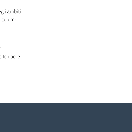
gli ambiti
riculum:
n
elle opere