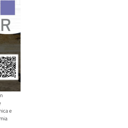
in
e
mica e
omia