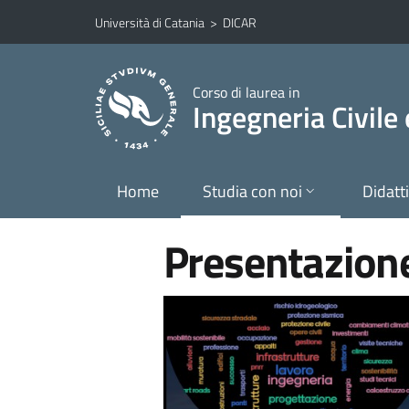
Vai al contenuto principale
Vai al menu di navigazione
Università di Catania
>
DICAR
Corso di laurea in
Ingegneria Civile
Home
Studia con noi
Didatt
Presentazione