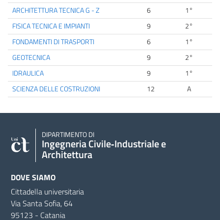
ARCHITETTURA TECNICA G - Z
6
1°
FISICA TECNICA E IMPIANTI
9
2°
FONDAMENTI DI TRASPORTI
6
1°
GEOTECNICA
9
2°
IDRAULICA
9
1°
SCIENZA DELLE COSTRUZIONI
12
A
DIPARTIMENTO DI
Ingegneria Civile‑Industriale e
Architettura
DOVE SIAMO
Cittadella universitaria
Via Santa Sofia, 64
95123 - Catania