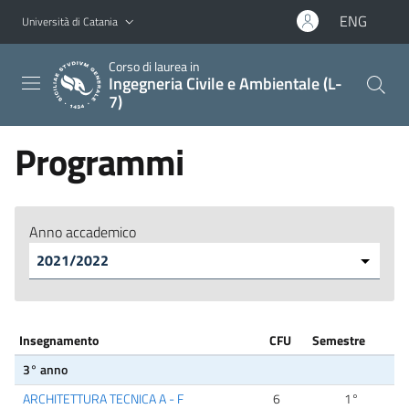
Vai al contenuto principale
Vai al menu di navigazione
ENG
Università di Catania
Corso di laurea in
Ingegneria Civile e Ambientale (L-
7)
Programmi
Anno accademico
Insegnamento
CFU
Semestre
3° anno
ARCHITETTURA TECNICA A - F
6
1°