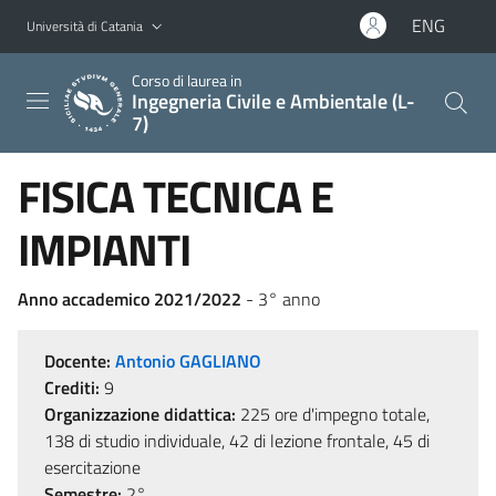
Vai al contenuto principale
Vai al menu di navigazione
ENG
Università di Catania
Corso di laurea in
Ingegneria Civile e Ambientale (L-
7)
FISICA TECNICA E
IMPIANTI
Anno accademico 2021/2022
- 3° anno
Docente:
Antonio GAGLIANO
Crediti:
9
Organizzazione didattica:
225 ore d'impegno totale,
138 di studio individuale, 42 di lezione frontale, 45 di
esercitazione
Semestre:
2°