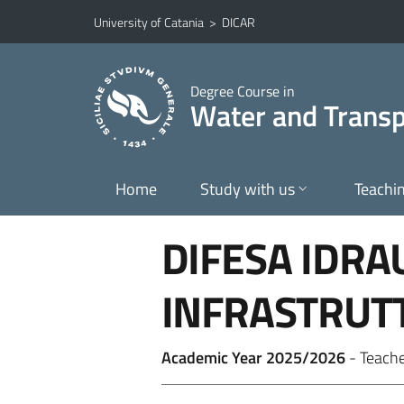
Go to main content
Go to navigation menu
University of Catania
>
DICAR
Degree Course in
Water and Transpo
Home
Study with us
Teachi
DIFESA IDRA
INFRASTRUT
Academic Year 2025/2026
- Teach