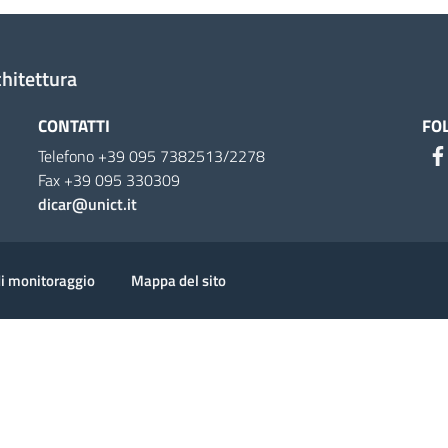
chitettura
CONTATTI
FO
Telefono +39 095 7382513/2278
Fax +39 095 330309
dicar@unict.it
ion
di monitoraggio
Mappa del sito