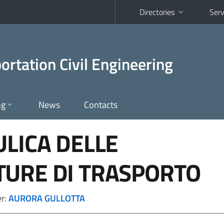
Directories
Serv
rtation Civil Engineering
ng
News
Contacts
ULICA DELLE
TURE DI TRASPORTO
er:
AURORA GULLOTTA