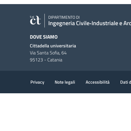
DIPARTIMENTO DI
Ingegneria Civile‑Industriale e Ar
DOVE SIAMO
Cittadella universitaria
Via Santa Sofia, 64
95123 - Catania
Useful links and informat
Privacy
Note legali
Accessibilità
Dati 