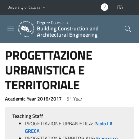
Go to main content
Go to navigation menu
ITA
University of Catania
Degree Course in
Building Construction and
Architectural Engineering
PROGETTAZIONE
URBANISTICA E
TERRITORIALE
Academic Year 2016/2017
- 5° Year
Teaching Staff
PROGETTAZIONE URBANISTICA:
Paolo LA
GRECA
PROGETTAZIONE TERRITORIALE:
Francesco