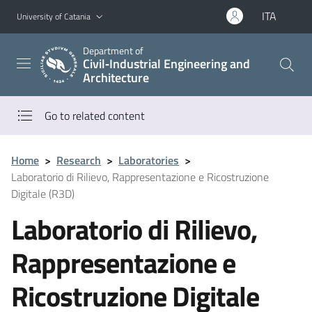
Go to main content
Go to navigation menu
ITA
University of Catania
Department of
Civil‑Industrial Engineering and
Architecture
Go to related content
Home
>
Research
>
Laboratories
>
Laboratorio di Rilievo, Rappresentazione e Ricostruzione
Digitale (R3D)
Laboratorio di Rilievo,
Rappresentazione e
Ricostruzione Digitale