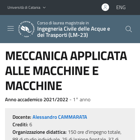
Vai al contenuto principale
Vai al menu di navigazione
ENG
Università di Catania
Corso di laurea magistrale in
Ingegneria Civile delle Acque e
dei Trasporti (LM-23)
MECCANICA APPLICATA
ALLE MACCHINE E
MACCHINE
Anno accademico 2021/2022
- 1° anno
Docente:
Alessandro CAMMARATA
Crediti:
6
Organizzazione didattica:
150 ore d'impegno totale,
88 di studio individuale, 25 di lezione frontale, 37 di