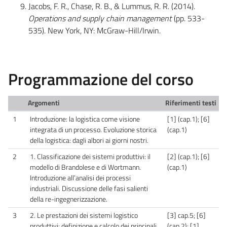
Jacobs, F. R., Chase, R. B., & Lummus, R. R. (2014).
Operations and supply chain management
(pp. 533-
535). New York, NY: McGraw-Hill/Irwin.
Programmazione del corso
Argomenti
Riferimenti testi
1
Introduzione: la logistica come visione
[1] (cap.1); [6]
integrata di un processo. Evoluzione storica
(cap.1)
della logistica: dagli albori ai giorni nostri.
2
1. Classificazione dei sistemi produttivi: il
[2] (cap.1); [6]
modello di Brandolese e di Wortmann.
(cap.1)
Introduzione all’analisi dei processi
industriali. Discussione delle fasi salienti
della re-ingegnerizzazione.
3
2. Le prestazioni dei sistemi logistico
[3] cap.5; [6]
produttivi: definizione e calcolo dei principali
(cap.2); [1]