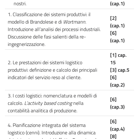
nostri.
(cap.1)
1. Classificazione dei sistemi produttivi: il
[2]
modello di Brandolese e di
Wortmann
.
(cap.1)
Introduzione all’analisi dei processi industriali.
[6]
Discussione delle fasi salienti della re-
(cap.1)
ingegnerizzazione.
[1] cap.
2. Le prestazioni dei sistemi logistico
15
produttivi: definizione e calcolo dei principali
[3] cap.5
indicatori del servizio reso al cliente.
[6]
(cap.2)
3. I costi logistici: nomenclatura e modelli di
[6]
calcolo.
L’activity based costing
nella
(cap.3)
contabilità analitica di produzione.
[6]
4. Pianificazione integrata del sistema
(cap.4)
logistico (cenni). Introduzione alla dinamica
[8]