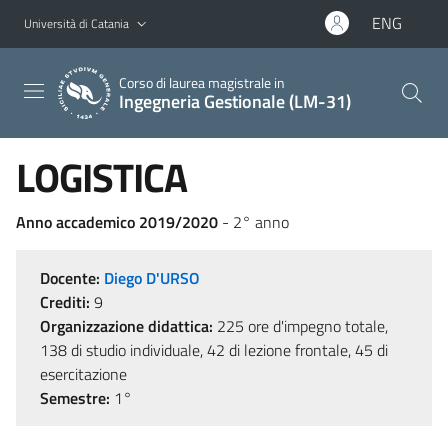
Vai al contenuto principale
Vai al menu di navigazione
ENG
Università di Catania
Corso di laurea magistrale in
Ingegneria Gestionale (LM-31)
LOGISTICA
Anno accademico 2019/2020
- 2° anno
Docente:
Diego D'URSO
Crediti:
9
Organizzazione didattica:
225 ore d'impegno totale,
138 di studio individuale, 42 di lezione frontale, 45 di
esercitazione
Semestre:
1°