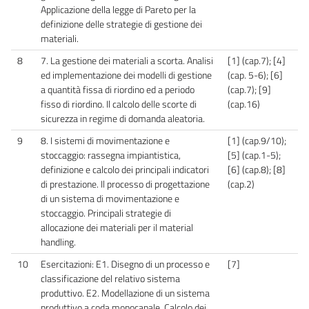
Applicazione della legge di Pareto per la
definizione delle strategie di gestione dei
materiali.
8
7. La gestione dei materiali a scorta. Analisi
[1] (cap.7); [4]
ed implementazione dei modelli di gestione
(cap. 5-6); [6]
a quantità fissa di riordino ed a periodo
(cap.7); [9]
fisso di riordino. Il calcolo delle scorte di
(cap.16)
sicurezza in regime di domanda aleatoria.
9
8. I sistemi di movimentazione e
[1] (cap.9/10);
stoccaggio: rassegna impiantistica,
[5] (cap.1-5);
definizione e calcolo dei principali indicatori
[6] (cap.8); [8]
di prestazione. Il processo di progettazione
(cap.2)
di un sistema di movimentazione e
stoccaggio. Principali strategie di
allocazione dei materiali per il material
handling.
10
Esercitazioni: E1. Disegno di un processo e
[7]
classificazione del relativo sistema
produttivo. E2. Modellazione di un sistema
produttivo a coda monocanale. Calcolo dei