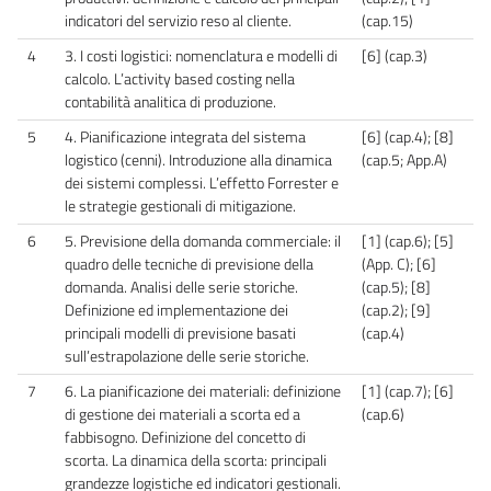
indicatori del servizio reso al cliente.
(cap.15)
4
3. I costi logistici: nomenclatura e modelli di
[6] (cap.3)
calcolo. L’activity based costing nella
contabilità analitica di produzione.
5
4. Pianificazione integrata del sistema
[6] (cap.4); [8]
logistico (cenni). Introduzione alla dinamica
(cap.5; App.A)
dei sistemi complessi. L’effetto Forrester e
le strategie gestionali di mitigazione.
6
5. Previsione della domanda commerciale: il
[1] (cap.6); [5]
quadro delle tecniche di previsione della
(App. C); [6]
domanda. Analisi delle serie storiche.
(cap.5); [8]
Definizione ed implementazione dei
(cap.2); [9]
principali modelli di previsione basati
(cap.4)
sull’estrapolazione delle serie storiche.
7
6. La pianificazione dei materiali: definizione
[1] (cap.7); [6]
di gestione dei materiali a scorta ed a
(cap.6)
fabbisogno. Definizione del concetto di
scorta. La dinamica della scorta: principali
grandezze logistiche ed indicatori gestionali.