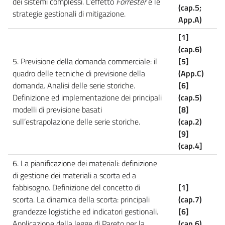
dei sistemi complessi. L’effetto
Forrester
e le
(cap.5;
strategie gestionali di mitigazione.
App.A)
[1]
(cap.6)
5. Previsione della domanda commerciale: il
[5]
quadro delle tecniche di previsione della
(App.C)
domanda. Analisi delle serie storiche.
[6]
Definizione ed implementazione dei principali
(cap.5)
modelli di previsione basati
[8]
sull’estrapolazione delle serie storiche.
(cap.2)
[9]
(cap.4]
6. La pianificazione dei materiali: definizione
di gestione dei materiali a scorta ed a
fabbisogno. Definizione del concetto di
[1]
scorta. La dinamica della scorta: principali
(cap.7)
grandezze logistiche ed indicatori gestionali.
[6]
Applicazione della legge di Pareto per la
(cap.6)