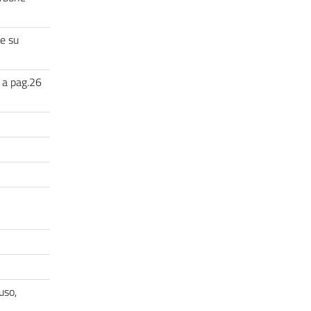
e su
 a pag.26
uso,