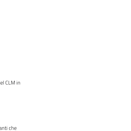
el CLM in
ianti che