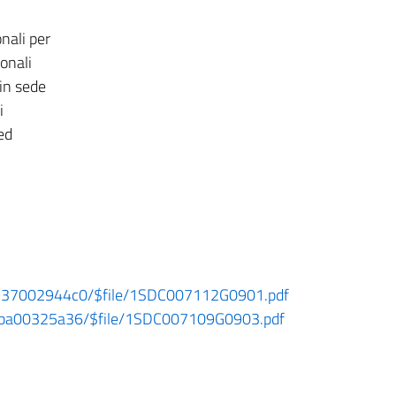
nali per
onali
in sede
i
ed
57937002944c0/$file/1SDC007112G0901.pdf
7bba00325a36/$file/1SDC007109G0903.pdf