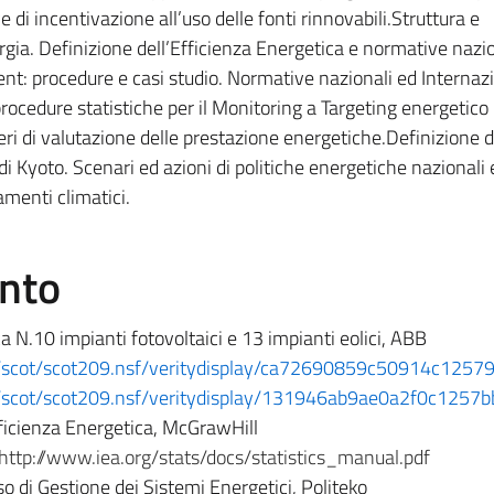
e di incentivazione all’uso delle fonti rinnovabili.Struttura e
ia. Definizione dell’Efficienza Energetica e normative nazio
t: procedure e casi studio. Normative nazionali ed Internazi
cedure statistiche per il Monitoring a Targeting energetico 
iteri di valutazione delle prestazione energetiche.Definizione d
di Kyoto. Scenari ed azioni di politiche energetiche nazionali 
amenti climatici.
ento
a N.10 impianti fotovoltaici e 13 impianti eolici, ABB
l/scot/scot209.nsf/veritydisplay/ca72690859c50914c12
l/scot/scot209.nsf/veritydisplay/131946ab9ae0a2f0c125
fficienza Energetica, McGrawHill
http://www.iea.org/stats/docs/statistics_manual.pdf
so di Gestione dei Sistemi Energetici, Politeko