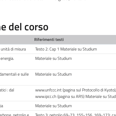
 del corso
Riferimenti testi
 unità di misura
Testo 2: Cap 1 Materiale su Studium
 energia.
Materiale su Studium
damentali e sulle
Materiale su Studium
ici : dal
www.unfccc.int (pagina sul Protocollo di Kyoto)
www.ipcc.ch (pagina su AR5) Materiale su Stu
ia
Materiale su Studium
arbone, petrolio e
Testo 3: petrolio 69-73, 155-156, 169-173; c