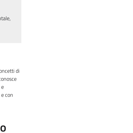
tale,
oncetti di
 conosce
 e
 e con
to