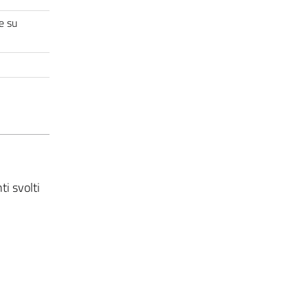
e su
i svolti