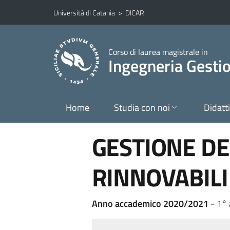
Vai al contenuto principale
Vai al menu di navigazione
Università di Catania
>
DICAR
Corso di laurea magistrale in
Ingegneria Gesti
Home
Studia con noi
Didatt
GESTIONE DE
RINNOVABILI
Anno accademico 2020/2021
- 1°