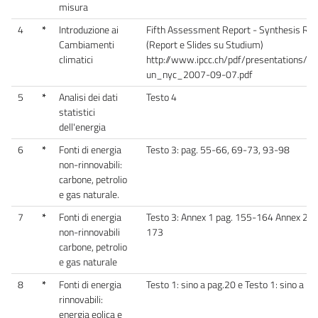
misura
4
*
Introduzione ai
Fifth Assessment Report - Synthesis Rep
Cambiamenti
(Report e Slides su Studium)
climatici
http://www.ipcc.ch/pdf/presentations/pa
un_nyc_2007-09-07.pdf
5
*
Analisi dei dati
Testo 4
statistici
dell'energia
6
*
Fonti di energia
Testo 3: pag. 55-66, 69-73, 93-98
non-rinnovabili:
carbone, petrolio
e gas naturale.
7
*
Fonti di energia
Testo 3: Annex 1 pag. 155-164 Annex 2 p
non-rinnovabili
173
carbone, petrolio
e gas naturale
8
*
Fonti di energia
Testo 1: sino a pag.20 e Testo 1: sino a p
rinnovabili:
energia eolica e