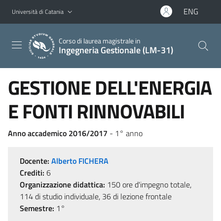
Vai al contenuto principale
Vai al menu di navigazione
ENG
Università di Catania
Corso di laurea magistrale in
Ingegneria Gestionale (LM-31)
GESTIONE DELL'ENERGIA
E FONTI RINNOVABILI
Anno accademico 2016/2017
- 1° anno
Docente:
Alberto FICHERA
Crediti:
6
Organizzazione didattica:
150 ore d'impegno totale,
114 di studio individuale, 36 di lezione frontale
Semestre:
1°