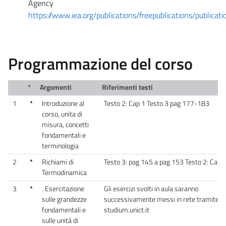
Agency
https://www.iea.org/publications/freepublications/public
Programmazione del corso
*
Argomenti
Riferimenti testi
1
*
Introduzione al
Testo 2: Cap 1 Testo 3 pag 177-183
corso, unita di
misura, concetti
fondamentali e
terminologia
2
*
Richiami di
Testo 3: pag 145 a pag 153 Testo 2: Cap 
Termodinamica
3
*
. Esercitazione
Gli esercizi svolti in aula saranno
sulle grandezze
successivamente messi in rete tramite il 
fondamentali e
studium.unict.it
sulle unità di