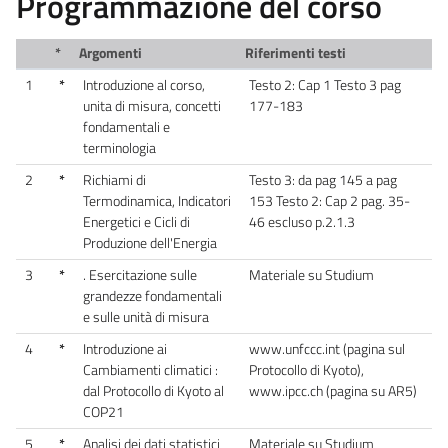
Programmazione del corso
*
Argomenti
Riferimenti testi
1
*
Introduzione al corso,
Testo 2: Cap 1 Testo 3 pag
unita di misura, concetti
177-183
fondamentali e
terminologia
2
*
Richiami di
Testo 3: da pag 145 a pag
Termodinamica, Indicatori
153 Testo 2: Cap 2 pag. 35-
Energetici e Cicli di
46 escluso p.2.1.3
Produzione dell'Energia
3
*
. Esercitazione sulle
Materiale su Studium
grandezze fondamentali
e sulle unità di misura
4
*
Introduzione ai
www.unfccc.int (pagina sul
Cambiamenti climatici :
Protocollo di Kyoto),
dal Protocollo di Kyoto al
www.ipcc.ch (pagina su AR5)
COP21
5
*
Analisi dei dati statistici
Materiale su Studium