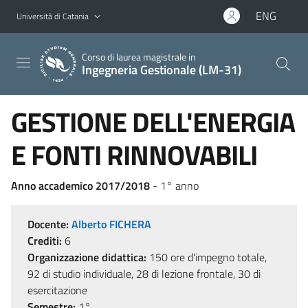
Vai al contenuto principale
Vai al menu di navigazione
ENG
Università di Catania
Corso di laurea magistrale in
Ingegneria Gestionale (LM-31)
GESTIONE DELL'ENERGIA
E FONTI RINNOVABILI
Anno accademico 2017/2018
- 1° anno
Docente:
Alberto FICHERA
Crediti:
6
Organizzazione didattica:
150 ore d'impegno totale,
92 di studio individuale, 28 di lezione frontale, 30 di
esercitazione
Semestre:
1°