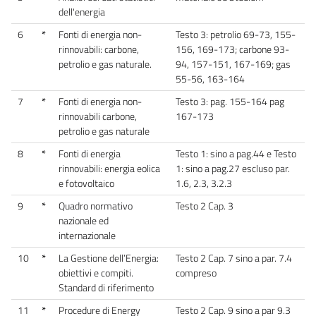
dell'energia
6
*
Fonti di energia non-
Testo 3: petrolio 69-73, 155-
rinnovabili: carbone,
156, 169-173; carbone 93-
petrolio e gas naturale.
94, 157-151, 167-169; gas
55-56, 163-164
7
*
Fonti di energia non-
Testo 3: pag. 155-164 pag
rinnovabili carbone,
167-173
petrolio e gas naturale
8
*
Fonti di energia
Testo 1: sino a pag.44 e Testo
rinnovabili: energia eolica
1: sino a pag.27 escluso par.
e fotovoltaico
1.6, 2.3, 3.2.3
9
*
Quadro normativo
Testo 2 Cap. 3
nazionale ed
internazionale
10
*
La Gestione dell’Energia:
Testo 2 Cap. 7 sino a par. 7.4
obiettivi e compiti.
compreso
Standard di riferimento
11
*
Procedure di Energy
Testo 2 Cap. 9 sino a par 9.3