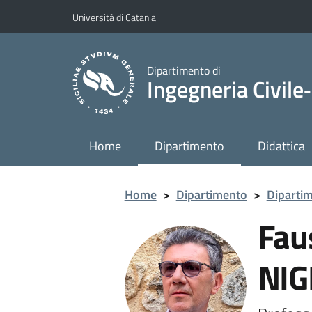
Vai al contenuto principale
Vai al menu di navigazione
Università di Catania
Dipartimento di
Ingegneria Civile‑
Home
Dipartimento
Didattica
Home
>
Dipartimento
>
Diparti
Fau
NIG