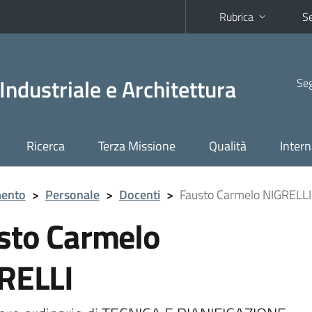
Rubrica
Se
Industriale e Architettura
Seg
Ricerca
Terza Missione
Qualità
Intern
mento
>
Personale
>
Docenti
>
Fausto Carmelo NIGRELLI
sto Carmelo
RELLI