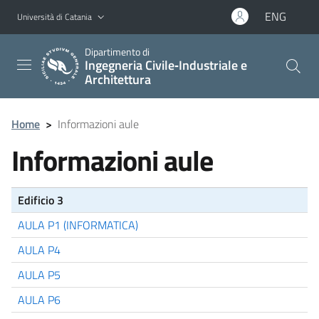
Vai al contenuto principale
Vai al menu di navigazione
ENG
Università di Catania
Dipartimento di
Ingegneria Civile‑Industriale e
Architettura
Home
>
Informazioni aule
Informazioni aule
Edificio 3
AULA P1 (INFORMATICA)
AULA P4
AULA P5
AULA P6