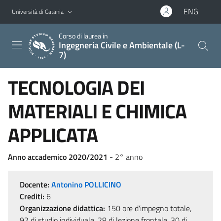
Vai al contenuto principale
Vai al menu di navigazione
ENG
Università di Catania
Corso di laurea in
Ingegneria Civile e Ambientale (L-
7)
TECNOLOGIA DEI
MATERIALI E CHIMICA
APPLICATA
Anno accademico 2020/2021
- 2° anno
Docente:
Antonino POLLICINO
Crediti:
6
Organizzazione didattica:
150 ore d'impegno totale,
92 di studio individuale, 28 di lezione frontale, 30 di