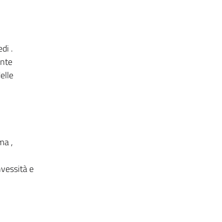
di .
ente
elle
ma ,
nvessità e