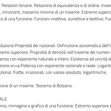
 Relazioni binarie. Relazione di equivalenza e di ordine. Insi
ti, minoranti, massimo minimo di un insieme. Estremo superio
di una funzione. Funzioni iniettive, suriettive e biettive. Fu
induzione.Proprietà dei razionali. Definizione assiomatica dell
tremo superiore. Proprietà di densità nell’insieme dei numeri r
enza con esponente naturale e intero. Esistenza ed unicità d
azione xn=a.Potenza con esponente razionale e reale. Logarit
ional, fratte, irrazionali, con valore assoluto, logaritmiche,
azione di un insieme. Teorema di Bolzano.
EALE
ominio, immagine e grafico di una funzione. Estremo superiore 