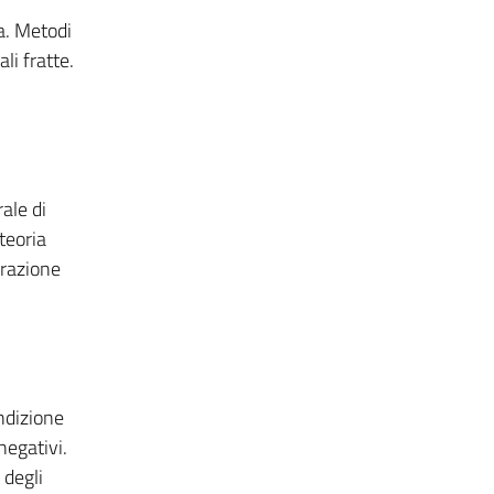
va. Metodi
li fratte.
rale di
teoria
grazione
ndizione
negativi.
 degli