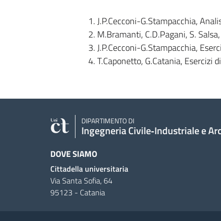
1. J.P.Cecconi-G.Stampacchia, Anali
2. M.Bramanti, C.D.Pagani, S. Salsa,
3. J.P.Cecconi-G.Stampacchia, Eserci
4. T.Caponetto, G.Catania, Esercizi d
DIPARTIMENTO DI
Ingegneria Civile‑Industriale e Ar
DOVE SIAMO
Cittadella universitaria
Via Santa Sofia, 64
95123 - Catania
Link e informazioni utili