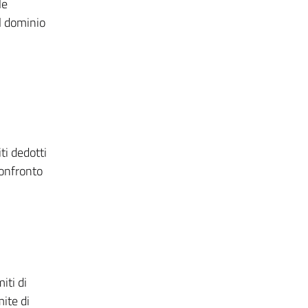
le
el dominio
ti dedotti
Confronto
iti di
ite di