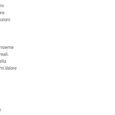
emi
re.
nzioni
’insieme
eali.
ella
mi.Valore
e