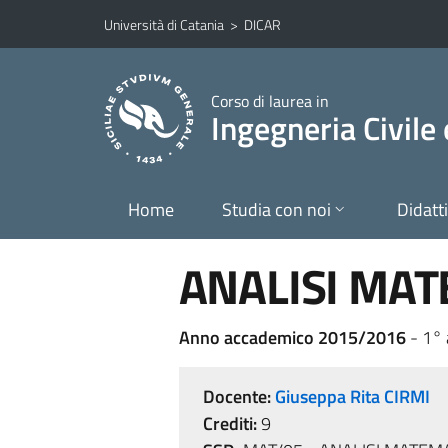
Vai al contenuto principale
Vai al menu di navigazione
Università di Catania
>
DICAR
Corso di laurea in
Ingegneria Civile
Home
Studia con noi
Didatt
ANALISI MATE
Anno accademico 2015/2016
- 1°
Docente:
Giuseppa Rita CIRMI
Crediti:
9