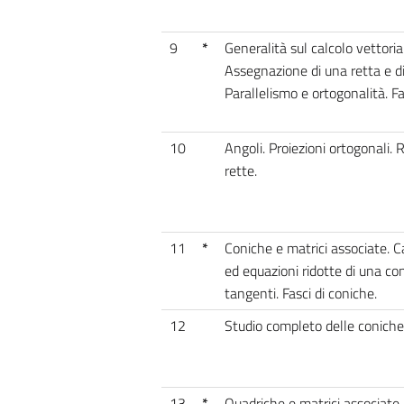
9
*
Generalità sul calcolo vettor
Assegnazione di una retta e di 
Parallelismo e ortogonalità. Fas
10
Angoli. Proiezioni ortogonali. R
rette.
11
*
Coniche e matrici associate. C
ed equazioni ridotte di una con
tangenti. Fasci di coniche.
12
Studio completo delle coniche
13
*
Quadriche e matrici associate. Q