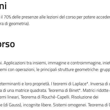
ni
 70% delle presenze alle lezioni del corso per potere acceder
tra di geometria).
orso
ni. Applicazioni tra insiemi, immagine e controimmagine, iniet
siemi con operazioni, le principali strutture geometriche: gruppi
eterminanti e loro proprietà. I teoremi di Laplace*. Inversa di
sa di una matrice quadrata. Teorema di Binet*. Matrici ridott
stemi lineari, Teorema di Rouché-Capelli. Risoluzione dei
ne (di Gauss), incognite libere. Sistemi omogenei. Teorema di