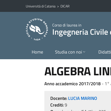
Vai al contenuto principale
Vai al menu di navigazione
Università di Catania
>
DICAR
Corso di laurea in
Ingegneria Civile
Home
Studia con noi
Didatt
ALGEBRA LIN
Anno accademico 2017/2018
- 1°
Docente:
LUCIA MARINO
Crediti:
9