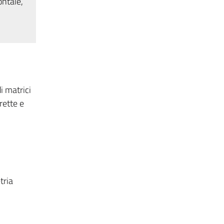
ontale,
di matrici
rette e
tria