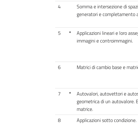
4
Somma e intersezione di spazi 
generatori e completamento a 
5
*
Applicazioni lineari e loro ass
immagini e controimmagini.
6
Matrici di cambio base e matrici
7
*
Autovalori, autovettori e autos
geometrica di un autovalore. 
matrice.
8
Applicazioni sotto condizione. R