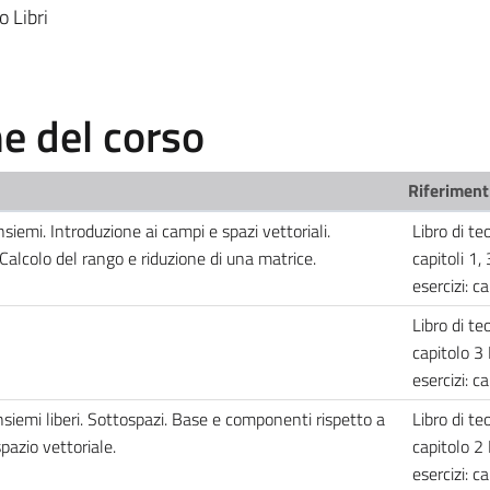
o Libri
 del corso
Riferimenti
nsiemi. Introduzione ai campi e spazi vettoriali.
Libro di teo
alcolo del rango e riduzione di una matrice.
capitoli 1, 
esercizi: c
Libro di teo
capitolo 3 
esercizi: c
insiemi liberi. Sottospazi. Base e componenti rispetto a
Libro di teo
azio vettoriale.
capitolo 2 
esercizi: c