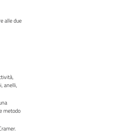
e alle due
tività,
, anelli,
 una
e e metodo
 Cramer.