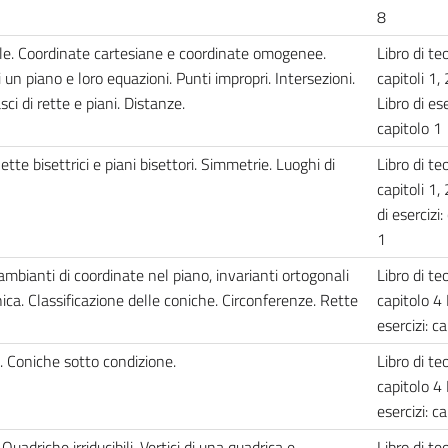
8
iale. Coordinate cartesiane e coordinate omogenee.
Libro di teo
un piano e loro equazioni. Punti impropri. Intersezioni.
capitoli 1, 
ci di rette e piani. Distanze.
Libro di ese
capitolo 1
ette bisettrici e piani bisettori. Simmetrie. Luoghi di
Libro di teo
capitoli 1, 
di esercizi:
1
ambianti di coordinate nel piano, invarianti ortogonali
Libro di teo
ica. Classificazione delle coniche. Circonferenze. Rette
capitolo 4 
esercizi: c
. Coniche sotto condizione.
Libro di teo
capitolo 4 
esercizi: c
uadriche irriducibili. Vertici di una quadrica e
Libro di teo