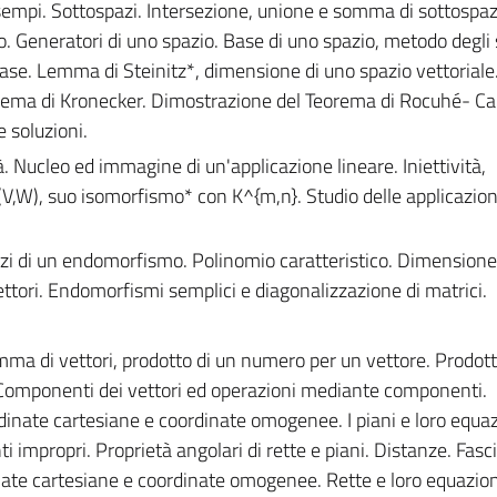
 Esempi. Sottospazi. Intersezione, unione e somma di sottospaz
io. Generatori di uno spazio. Base di uno spazio, metodo degli 
se. Lemma di Steinitz*, dimensione di uno spazio vettoriale
ema di Kronecker. Dimostrazione del Teorema di Rocuhé- Cap
 soluzioni.
tà. Nucleo ed immagine di un'applicazione lineare. Iniettività,
L(V,W), suo isomorfismo* con K^{m,n}. Studio delle applicazioni
azi di un endomorfismo. Polinomio caratteristico. Dimensione
ttori. Endomorfismi semplici e diagonalizzazione di matrici.
Somma di vettori, prodotto di un numero per un vettore. Prodott
. Componenti dei vettori ed operazioni mediante componenti.
dinate cartesiane e coordinate omogenee. I piani e loro equaz
 impropri. Proprietà angolari di rette e piani. Distanze. Fasci 
nate cartesiane e coordinate omogenee. Rette e loro equazion