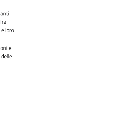
ianti
che
 e loro
Coni e
 delle