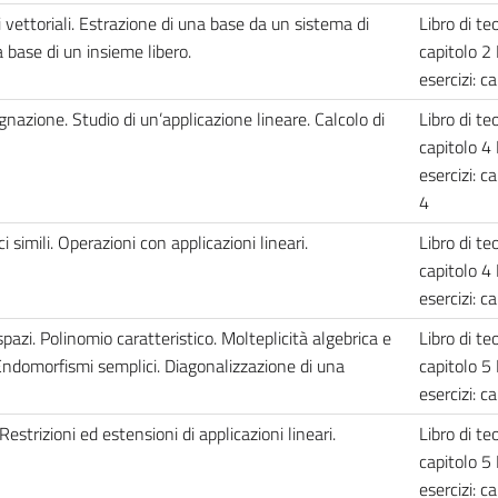
vettoriali. Estrazione di una base da un sistema di
Libro di teo
base di un insieme libero.
capitolo 2 
esercizi: c
egnazione. Studio di un’applicazione lineare. Calcolo di
Libro di teo
capitolo 4 
esercizi: ca
4
 simili. Operazioni con applicazioni lineari.
Libro di teo
capitolo 4 
esercizi: c
pazi. Polinomio caratteristico. Molteplicità algebrica e
Libro di teo
Endomorfismi semplici. Diagonalizzazione di una
capitolo 5 
esercizi: c
estrizioni ed estensioni di applicazioni lineari.
Libro di teo
capitolo 5 
esercizi: ca