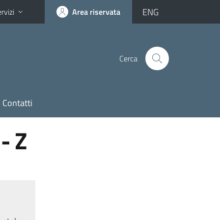
ENG
rvizi
Area riservata
Cerca
Contatti
- Z