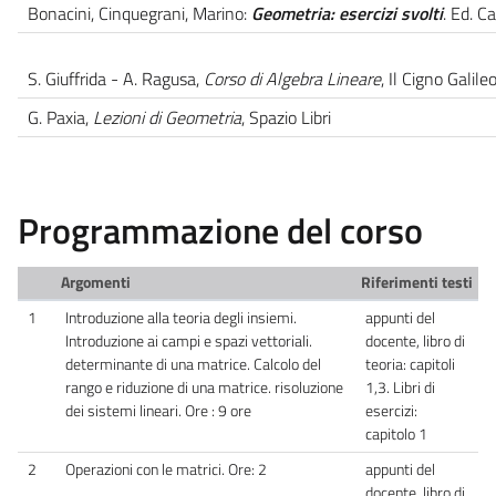
Bonacini, Cinquegrani, Marino:
Geometria: esercizi svolti
. Ed. C
S. Giuffrida - A. Ragusa,
Corso di Algebra Lineare
, Il Cigno Galileo
G. Paxia,
Lezioni di Geometria
, Spazio Libri
Programmazione del corso
Argomenti
Riferimenti testi
1
Introduzione alla teoria degli insiemi.
appunti del
Introduzione ai campi e spazi vettoriali.
docente, libro di
determinante di una matrice. Calcolo del
teoria: capitoli
rango e riduzione di una matrice. risoluzione
1,3. Libri di
dei sistemi lineari. Ore : 9 ore
esercizi:
capitolo 1
2
Operazioni con le matrici. Ore: 2
appunti del
docente, libro di