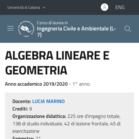
Vai al contenuto principale
Vai al menu di navigazione
ENG
Università di Catania
Corso di laurea in
Ingegneria Civile e Ambientale (L-
7)
ALGEBRA LINEARE E
GEOMETRIA
Anno accademico 2019/2020
- 1° anno
Docente:
LUCIA MARINO
Crediti:
9
Organizzazione didattica:
225 ore d'impegno totale,
138 di studio individuale, 42 di lezione frontale, 45 di
esercitazione
Semestre:
2°