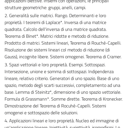
applicazioni biettive. Insiemi con operazioni, le principali
strutture geometriche: gruppi, anelli, campi.
2. Generalità sulle matrici. Rango. Determinanti e loro
proprietà. I teoremi di Laplace*. Inversa di una matrice
quadrata. Calcolo dell'inversa di una matrice quadrata.
Teorema di Binet*. Matrici ridotte e metodo di riduzione.
Prodotto di matrici. Sistemi lineari, Teorema di Rouché-Capelli.
Risoluzione dei sistemi lineari col metodo di riduzione (di
Gauss), incognite libere. Sistemi omogenei. Teorema di Cramer.
3. Spazi vettoriali e loro proprietà. Esempi. Sottospazi.
Intersezione, unione e somma di sottospazi. Indipendenza
lineare, relativo criterio. Generatori di uno spazio. Base di uno
spazio, metodo degli scarti successivi, completamento ad una
base. Lemma di Steinitz*, dimensione di uno spazio vettoriale.
Formula di Grassmann*. Somme dirette. Teorema di Kronecker.
Dimostrazione del Teorema di Rocuhé-Capelli. Sistemi
omogenei e sottospazio delle soluzioni.
4. Applicazioni lineari e loro proprietà. Nucleo ed immagine di
un'applicazione lineare. Iniettività, suriettività, isomorfismi. Lo