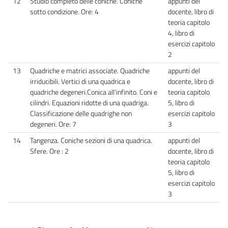
12
Studio completo delle coniche. Coniche
appunti del
sotto condizione. Ore: 4
docente, libro di
teoria capitolo
4, libro di
esercizi capitolo
2
13
Quadriche e matrici associate. Quadriche
appunti del
irriducibili. Vertici di una quadrica e
docente, libro di
quadriche degeneri.Conica all'infinito. Coni e
teoria capitolo
cilindri. Equazioni ridotte di una quadriga.
5, libro di
Classificazione delle quadrighe non
esercizi capitolo
degeneri. Ore: 7
3
14
Tangenza. Coniche sezioni di una quadrica.
appunti del
Sfere. Ore : 2
docente, libro di
teoria capitolo
5, libro di
esercizi capitolo
3