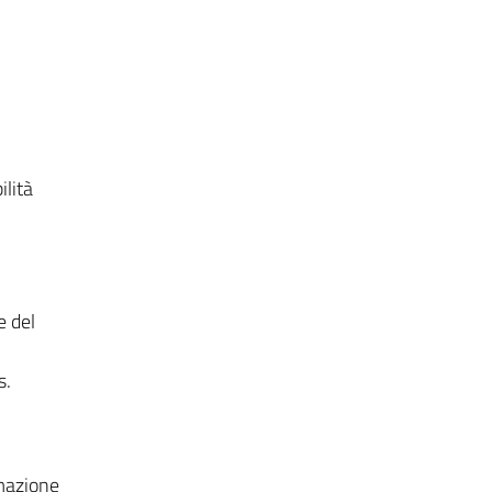
lità
e del
s.
rmazione