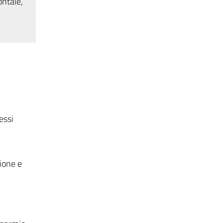
ontale,
essi
zione e