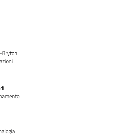
e-Bryton.
cazioni
di
ionamento
nalogia