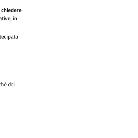
o chiedere
ive, in
tecipata -
chè dei