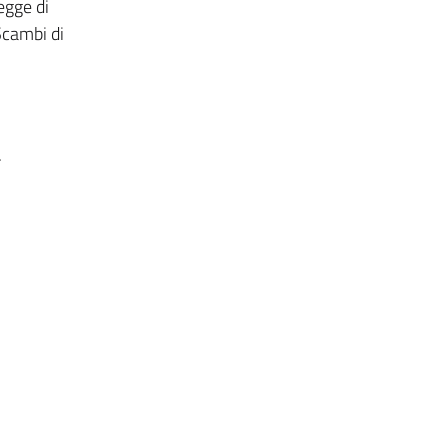
egge di
 Scambi di
.