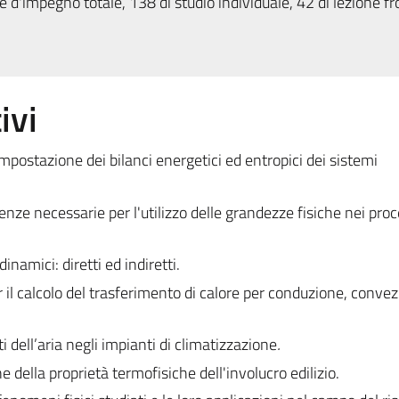
 d'impegno totale, 138 di studio individuale, 42 di lezione fr
ivi
impostazione dei bilanci energetici ed entropici dei sistemi
nze necessarie per l'utilizzo delle grandezze fisiche nei proc
inamici: diretti ed indiretti.
r il calcolo del trasferimento di calore per conduzione, conve
 dell’aria negli impianti di climatizzazione
.
 della proprietà termofisiche dell'involucro edilizio.