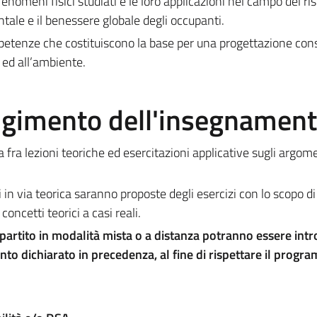
i fenomeni fisici studiati e le loro applicazioni nel campo del r
tale e il benessere globale degli occupant​i.
ompetenze che costituiscono la base per una progettazione co
 ed all’ambiente.
olgimento dell'insegnamen
fra lezioni teoriche ed esercitazioni applicative sugli argom
 in via teorica saranno proposte degli esercizi con lo scopo di
concetti teorici a casi reali.
artito in modalità mista o a distanza potranno essere intr
nto dichiarato in precedenza, al fine di rispettare il progr