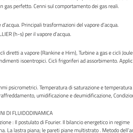
 un gas perfetto. Cenni sul comportamento dei gas reali.
re d’acqua. Principali trasformazioni del vapore d’acqua.
LIER (h-s) per il vapore d’acqua.
cli diretti a vapore (Rankine e Hirn), Turbine a gas e cicli Joul
Rendimenti isoentropici. Cicli frigoriferi ad assorbimento. Appli
i psicrometrici. Temperatura di saturazione e temperatura 
 raffreddamento, umidificazione e deumidificazione, Condiz
NI DI FLUIDODINAMICA
one : Il postulato di Fourier. Il bilancio energetico in regime
a. La lastra piana; le pareti piane multistrato . Metodo dell’a