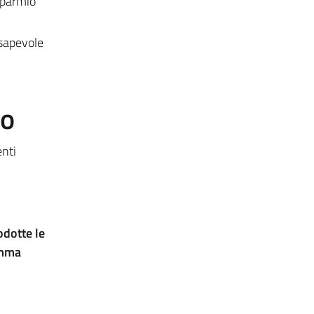
isparmio
nsapevole
to
enti
odotte le
amma