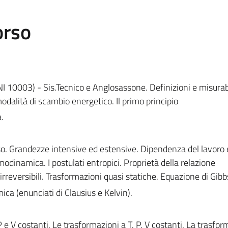
orso
 10003) - Sis.Tecnico e Anglosassone. Definizioni e misurabi
modalità di scambio energetico. Il primo principio
.
rso. Grandezze intensive ed estensive. Dipendenza del lavoro 
modinamica. I postulati entropici. Proprietà della relazione
irreversibili. Trasformazioni quasi statiche. Equazione di Gibb
ica (enunciati di Clausius e Kelvin).
 P e V costanti. Le trasformazioni a T, P, V costanti. La trasfo