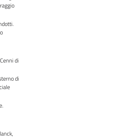
 raggio
ndotti.
zo
 Cenni di
sterno di
ciale
e.
lanck,