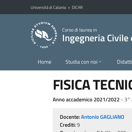
Vai al contenuto principale
Vai al menu di navigazione
Università di Catania
>
DICAR
Corso di laurea in
Ingegneria Civile
Home
Studia con noi
Didatt
FISICA TECNI
Anno accademico 2021/2022
- 3°
Docente:
Antonio GAGLIANO
Crediti:
9