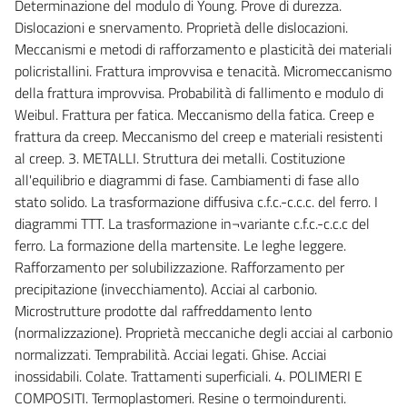
Determinazione del modulo di Young. Prove di durezza.
Dislocazioni e snervamento. Proprietà delle dislocazioni.
Meccanismi e metodi di rafforzamento e plasticità dei materiali
policristallini. Frattura improvvisa e tenacità. Micromeccanismo
della frattura improvvisa. Probabilità di fallimento e modulo di
Weibul. Frattura per fatica. Meccanismo della fatica. Creep e
frattura da creep. Meccanismo del creep e materiali resistenti
al creep. 3. METALLI. Struttura dei metalli. Costituzione
all'equilibrio e diagrammi di fase. Cambiamenti di fase allo
stato solido. La trasformazione diffusiva c.f.c.-c.c.c. del ferro. I
diagrammi TTT. La trasformazione in¬variante c.f.c.-c.c.c del
ferro. La formazione della martensite. Le leghe leggere.
Rafforzamento per solubilizzazione. Rafforzamento per
precipitazione (invecchiamento). Acciai al carbonio.
Microstrutture prodotte dal raffreddamento lento
(normalizzazione). Proprietà meccaniche degli acciai al carbonio
normalizzati. Temprabilità. Acciai legati. Ghise. Acciai
inossidabili. Colate. Trattamenti superficiali. 4. POLIMERI E
COMPOSITI. Termoplastomeri. Resine o termoindurenti.