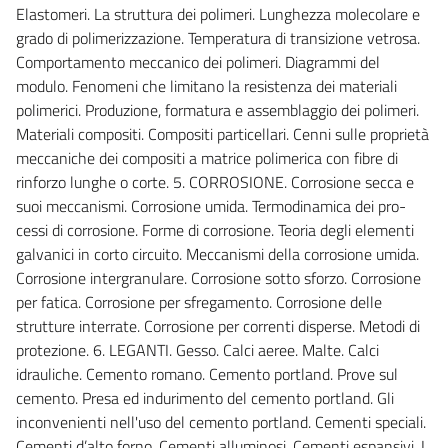
Elastomeri. La struttura dei polimeri. Lunghezza molecolare e
grado di polimerizzazione. Temperatura di transizione vetrosa.
Comportamento meccanico dei polimeri. Diagrammi del
modulo. Fenomeni che limitano la resistenza dei materiali
polimerici. Produzione, formatura e assemblaggio dei polimeri.
Materiali compositi. Compositi particellari. Cenni sulle proprietà
meccaniche dei compositi a matrice polimerica con fibre di
rinforzo lunghe o corte. 5. CORROSIONE. Corrosione secca e
suoi meccanismi. Corrosione umida. Termodinamica dei pro-
cessi di corrosione. Forme di corrosione. Teoria degli elementi
galvanici in corto circuito. Meccanismi della corrosione umida.
Corrosione intergranulare. Corrosione sotto sforzo. Corrosione
per fatica. Corrosione per sfregamento. Corrosione delle
strutture interrate. Corrosione per correnti disperse. Metodi di
protezione. 6. LEGANTI. Gesso. Calci aeree. Malte. Calci
idrauliche. Cemento romano. Cemento portland. Prove sul
cemento. Presa ed indurimento del cemento portland. Gli
inconvenienti nell'uso del cemento portland. Cementi speciali.
Cementi d’alto forno. Cementi alluminosi. Cementi espansivi. I