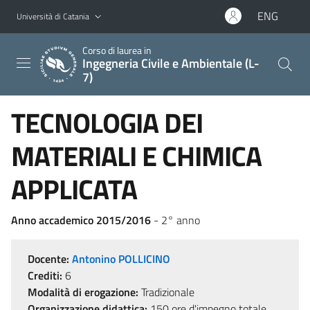
Vai al contenuto principale
Vai al menu di navigazione
ENG
Università di Catania
Corso di laurea in
Ingegneria Civile e Ambientale (L-
7)
TECNOLOGIA DEI
MATERIALI E CHIMICA
APPLICATA
Anno accademico 2015/2016
- 2° anno
Docente:
Antonino POLLICINO
Crediti:
6
Modalità di erogazione:
Tradizionale
Organizzazione didattica:
150 ore d'impegno totale,