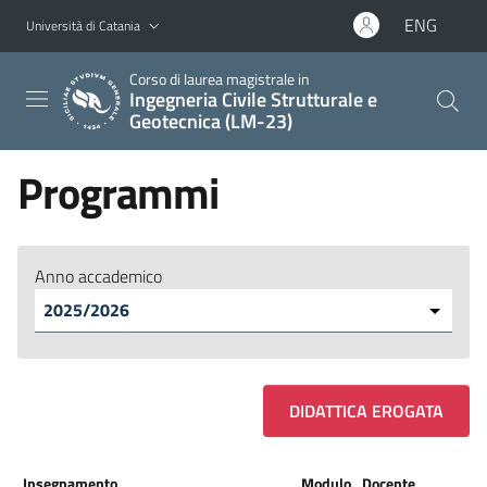
Vai al contenuto principale
Vai al menu di navigazione
ENG
Università di Catania
Corso di laurea magistrale in
Ingegneria Civile Strutturale e
Geotecnica (LM-23)
Programmi
Anno accademico
DIDATTICA EROGATA
Insegnamento
Modulo
Docente