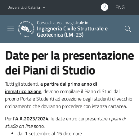
Vai al contenuto principale
Vai al menu di navigazione
ENG
Università di Catania
Corso di laurea magistrale in
Ingegneria Civile Strutturale e
Geotecnica (LM-23)
Date per la presentazione
dei Piani di Studio
Tutti gli studenti,
a partire dal primo anno di
immatricolazione
, devono compilare il Piano di Studi dal
proprio Portale Studenti ad eccezione degli studenti di vecchio
ordinamento che dovranno procedere con istanza cartacea.
Per l'
A.A.2023/2024
, le date entro cui presentare i
piani di
studio on line
sono:
dal 1 settembre al 15 dicembre