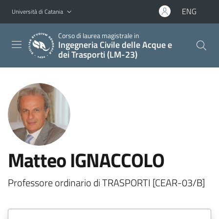
Vai al contenuto principale
Vai al menu di navigazione
ENG
Università di Catania
Corso di laurea magistrale in
Ingegneria Civile delle Acque e
dei Trasporti (LM-23)
Matteo IGNACCOLO
Professore ordinario di TRASPORTI [CEAR-03/B]