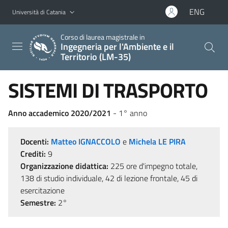
Vai al contenuto principale
Vai al menu di navigazione
ENG
Università di Catania
Corso di laurea magistrale in
Ingegneria per l'Ambiente e il
Territorio (LM-35)
SISTEMI DI TRASPORTO
Anno accademico 2020/2021
- 1° anno
Docenti:
Matteo IGNACCOLO
e
Michela LE PIRA
Crediti:
9
Organizzazione didattica:
225 ore d'impegno totale,
138 di studio individuale, 42 di lezione frontale, 45 di
esercitazione
Semestre:
2°