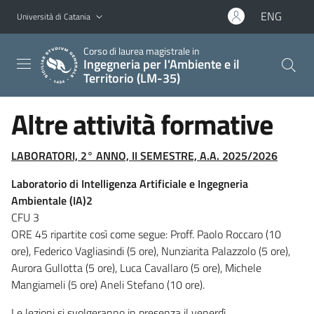
Vai al contenuto principale
Vai al menu di navigazione
ENG
Università di Catania
Corso di laurea magistrale in
Ingegneria per l'Ambiente e il
Territorio (LM-35)
Altre attività formative
LABORATORI, 2° ANNO, II SEMESTRE, A.A. 2025/2026
Laboratorio di Intelligenza Artificiale e Ingegneria
Ambientale (IA)2
CFU 3
ORE 45 ripartite così come segue: Proff. Paolo Roccaro (10
ore), Federico Vagliasindi (5 ore), Nunziarita Palazzolo (5 ore),
Aurora Gullotta (5 ore), Luca Cavallaro (5 ore), Michele
Mangiameli (5 ore) Aneli Stefano (10 ore).
Le lezioni si svolgeranno in presenza il venerdì.