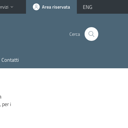
ENG
rvizi
Area riservata
Cerca
Contatti
a
 per i