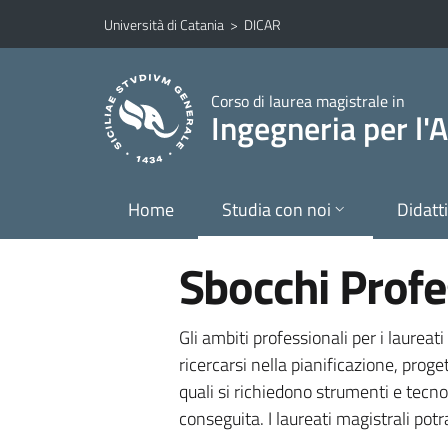
Vai al contenuto principale
Vai al menu di navigazione
Università di Catania
>
DICAR
Corso di laurea magistrale in
Ingegneria per l'A
Home
Studia con noi
Didatt
Sbocchi Profe
Gli ambiti professionali per i laureat
ricercarsi nella pianificazione, proge
quali si richiedono strumenti e tecno
conseguita. I laureati magistrali po