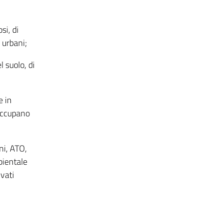
si, di
 urbani;
l suolo, di
e in
 occupano
ni, ATO,
bientale
vati