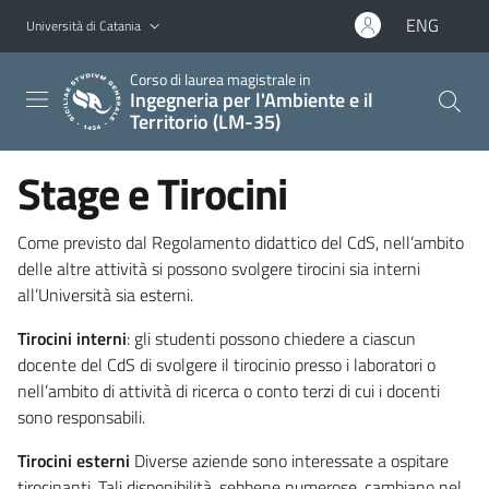
Vai al contenuto principale
Vai al menu di navigazione
ENG
Università di Catania
Corso di laurea magistrale in
Ingegneria per l'Ambiente e il
Territorio (LM-35)
Stage e Tirocini
Come previsto dal Regolamento didattico del CdS, nell’ambito
delle altre attività si possono svolgere tirocini sia interni
all’Università sia esterni.
Tirocini interni
: gli studenti possono chiedere a ciascun
docente del CdS di svolgere il tirocinio presso i laboratori o
nell’ambito di attività di ricerca o conto terzi di cui i docenti
sono responsabili.
Tirocini esterni
Diverse aziende sono interessate a ospitare
tirocinanti. Tali disponibilità, sebbene numerose, cambiano nel