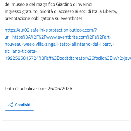
del museo e del magnifico Giardino d'Inverno!
Ingresso gratuito, priorità di accesso ai soci di Italia Liberty,
prenotazione obbligatoria su eventbrite!
https://eur02.safelinks.protection.outlook.com/?
url=https%3A%2F%2Fwww.eventbrite.com%2Fe%2Fart-
nouveau-week-villa-zingali-tetto-allinterno-del-liberty-
siciliano-tickets-
1992595815724%3Faff%3Doddtdtcreator%26fbclid%3DIwY2
Data di pubblicazione: 26/06/2026
Condividi