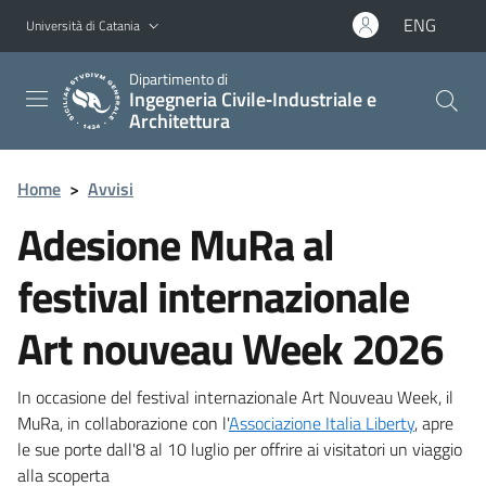
Vai al contenuto principale
Vai al menu di navigazione
ENG
Università di Catania
Dipartimento di
Ingegneria Civile‑Industriale e
Architettura
Home
>
Avvisi
Adesione MuRa al
festival internazionale
Art nouveau Week 2026
In occasione del festival internazionale Art Nouveau Week, il
MuRa, in collaborazione con l'
Associazione Italia Liberty
, apre
le sue porte dall'8 al 10 luglio per offrire ai visitatori un viaggio
alla scoperta