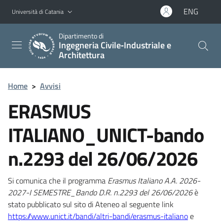
Vai al contenuto principale
Vai al menu di navigazione
ENG
Università di Catania
Dipartimento di
Ingegneria Civile‑Industriale e
Architettura
Home
>
Avvisi
ERASMUS
ITALIANO_UNICT-bando
n.2293 del 26/06/2026
Si comunica che il programma
Erasmus Italiano A.A. 2026-
2027-I SEMESTRE_Bando D.R. n.2293 del 26/06/2026
è
stato pubblicato sul sito di Ateneo al seguente link
https://www.unict.it/bandi/altri-bandi/erasmus-italiano
e