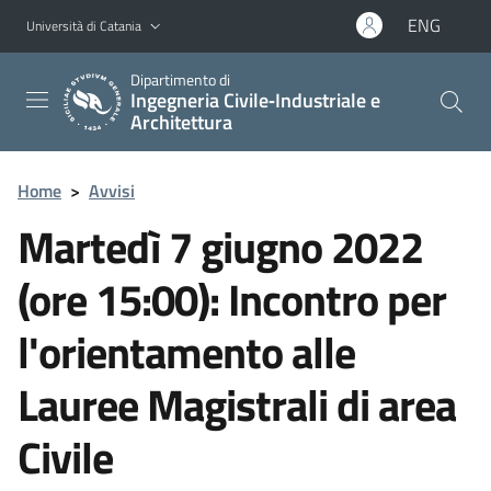
Vai al contenuto principale
Vai al menu di navigazione
ENG
Università di Catania
Dipartimento di
Ingegneria Civile‑Industriale e
Architettura
Home
>
Avvisi
Martedì 7 giugno 2022
(ore 15:00): Incontro per
l'orientamento alle
Lauree Magistrali di area
Civile