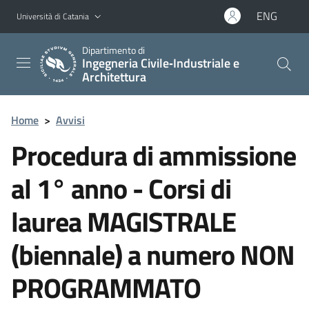
Vai al contenuto principale
Vai al menu di navigazione
ENG
Università di Catania
Dipartimento di
Ingegneria Civile‑Industriale e
Architettura
Home
>
Avvisi
Procedura di ammissione
al 1° anno - Corsi di
laurea MAGISTRALE
(biennale) a numero NON
PROGRAMMATO