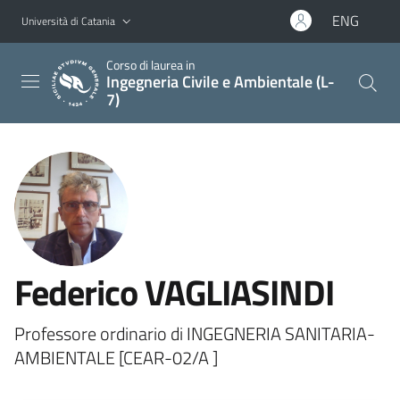
Vai al contenuto principale
Vai al menu di navigazione
ENG
Università di Catania
Corso di laurea in
Ingegneria Civile e Ambientale (L-
7)
Federico VAGLIASINDI
Professore ordinario di INGEGNERIA SANITARIA-
AMBIENTALE [CEAR-02/A ]