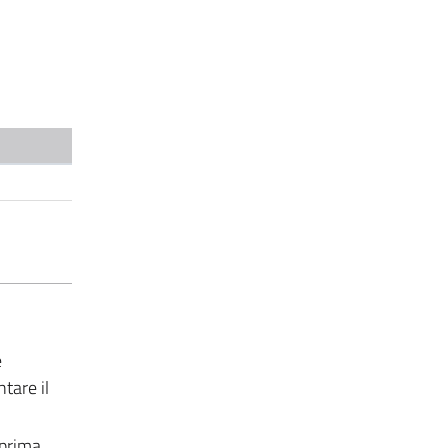
e
tare il
 prima