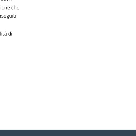
sione che
nseguiti
ità di