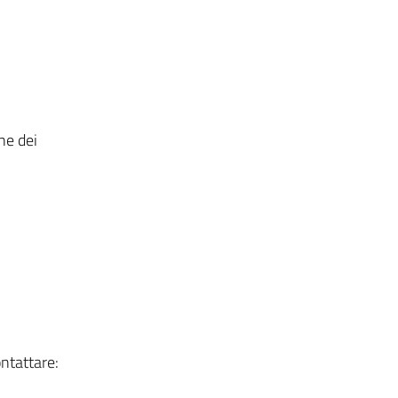
ne dei
ontattare: