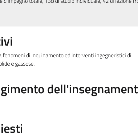
 d'impegno totale, 138 di studio individuale, 42 di lezione fr
ivi
a fenomeni di inquinamento ed interventi ingegneristici di
olide e gassose.
olgimento dell'insegnamen
iesti