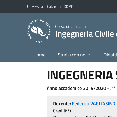
Vai al contenuto principale
Vai al menu di navigazione
Università di Catania
>
DICAR
Corso di laurea in
Ingegneria Civile
Home
Studia con noi
Didatt
INGEGNERIA
Anno accademico 2019/2020
- 2°
Docente:
Federico VAGLIASINDI
Crediti:
9