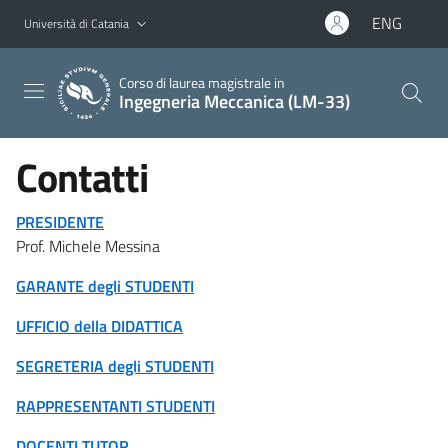
Vai al contenuto principale
Vai al menu di navigazione
ENG
Università di Catania
Corso di laurea magistrale in
Ingegneria Meccanica (LM-33)
Contatti
PRESIDENTE
Prof. Michele Messina
GARANTE degli STUDENTI
UFFICIO della DIDATTICA
SEGRETERIA degli STUDENTI
RAPPRESENTANTI STUDENTI
DOCENTI TUTOR