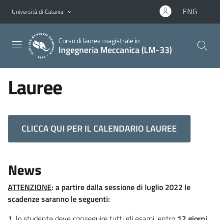
Vai al contenuto principale
Vai al menu di navigazione
ENG
Università di Catania
Corso di laurea magistrale in
Ingegneria Meccanica (LM-33)
Lauree
CLICCA QUI PER IL CALENDARIO LAUREE
News
ATTENZIONE
:
a partire dalla sessione di luglio 2022 le
scadenze saranno le seguenti:
1. lo studente deve conseguire tutti gli esami, entro
12 giorni