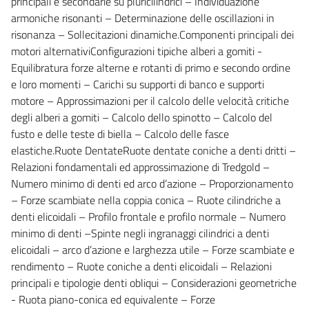
principali e secondarie su pluricilindrici – Individuazione
armoniche risonanti – Determinazione delle oscillazioni in
risonanza – Sollecitazioni dinamiche.Componenti principali dei
motori alternativiConfigurazioni tipiche alberi a gomiti -
Equilibratura forze alterne e rotanti di primo e secondo ordine
e loro momenti – Carichi su supporti di banco e supporti
motore – Approssimazioni per il calcolo delle velocità critiche
degli alberi a gomiti – Calcolo dello spinotto – Calcolo del
fusto e delle teste di biella – Calcolo delle fasce
elastiche.Ruote DentateRuote dentate coniche a denti dritti –
Relazioni fondamentali ed approssimazione di Tredgold –
Numero minimo di denti ed arco d’azione – Proporzionamento
– Forze scambiate nella coppia conica – Ruote cilindriche a
denti elicoidali – Profilo frontale e profilo normale – Numero
minimo di denti –Spinte negli ingranaggi cilindrici a denti
elicoidali – arco d’azione e larghezza utile – Forze scambiate e
rendimento – Ruote coniche a denti elicoidali – Relazioni
principali e tipologie denti obliqui – Considerazioni geometriche
- Ruota piano-conica ed equivalente – Forze