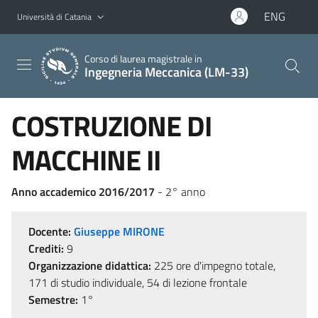
Vai al contenuto principale
Vai al menu di navigazione
ENG
Università di Catania
Corso di laurea magistrale in
Ingegneria Meccanica (LM-33)
COSTRUZIONE DI
MACCHINE II
Anno accademico 2016/2017
- 2° anno
Docente:
Giuseppe MIRONE
Crediti:
9
Organizzazione didattica:
225 ore d'impegno totale,
171 di studio individuale, 54 di lezione frontale
Semestre:
1°