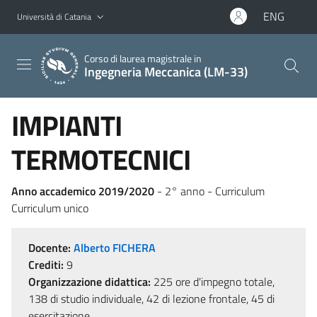
Vai al contenuto principale
Vai al menu di navigazione
ENG
Università di Catania
Corso di laurea magistrale in
Ingegneria Meccanica (LM-33)
IMPIANTI
TERMOTECNICI
Anno accademico 2019/2020
- 2° anno - Curriculum
Curriculum unico
Docente:
Alberto FICHERA
Crediti:
9
Organizzazione didattica:
225 ore d'impegno totale,
138 di studio individuale, 42 di lezione frontale, 45 di
esercitazione