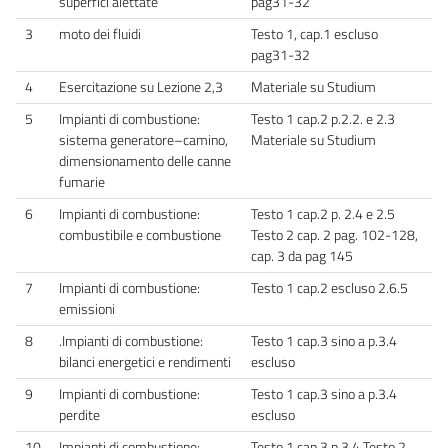
superfici alettate
pag31-32
3
moto dei fluidi
Testo 1, cap.1 escluso
pag31-32
4
Esercitazione su Lezione 2,3
Materiale su Studium
5
Impianti di combustione:
Testo 1 cap.2 p.2.2. e 2.3
sistema generatore–camino,
Materiale su Studium
dimensionamento delle canne
fumarie
6
Impianti di combustione:
Testo 1 cap.2 p. 2.4 e 2.5
combustibile e combustione
Testo 2 cap. 2 pag. 102-128,
cap. 3 da pag 145
7
Impianti di combustione:
Testo 1 cap.2 escluso 2.6.5
emissioni
8
.Impianti di combustione:
Testo 1 cap.3 sino a p.3.4
bilanci energetici e rendimenti
escluso
9
Impianti di combustione:
Testo 1 cap.3 sino a p.3.4
perdite
escluso
10
Impianti di combustione:
Testo 1 cap.3 p.3.4 Testo 2