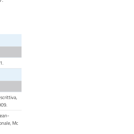
11.
crittiva,
2009.
Jean-
onale, Mc