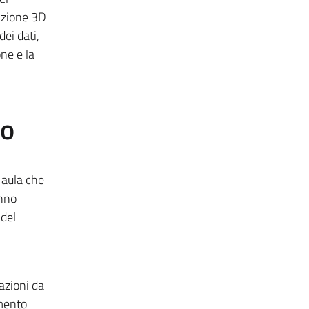
sizione 3D
ei dati,
ne e la
to
 aula che
anno
 del
cazioni da
umento