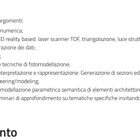
 argomenti:
 numerica;
D reality based: laser scanner TOF, triangolazione, luce strut
razione dei dati;
;
 tecniche di fotomodellazione;
nterpretazione e rappresentazione: Generazione di sezioni ed 
neering/modeling;
i: modellazione parametrica semantica di elementi architetton
eminari di approfondimento su tematiche specifiche invitando
ento