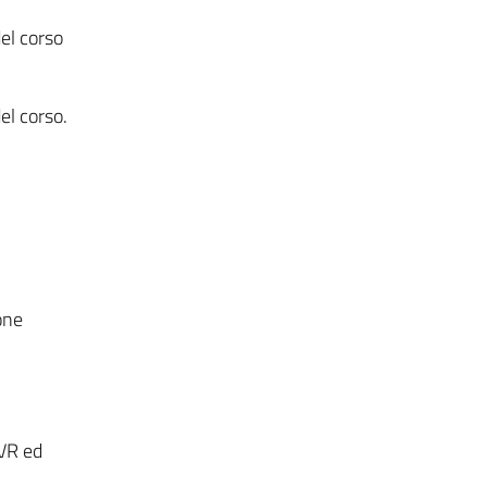
el corso
el corso.
one
dVR ed