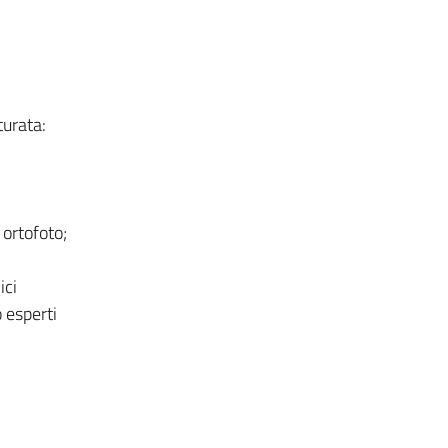
turata:
ortofoto;
ici
 esperti