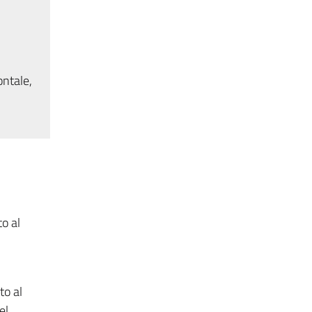
ontale,
to al
to al
el