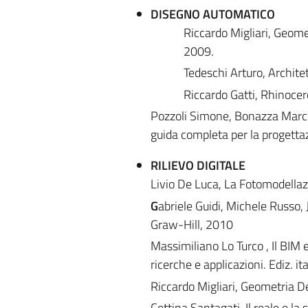
DISEGNO AUTOMATICO
Riccardo Migliari, Geome
2009.
Tedeschi Arturo, Archite
Riccardo Gatti, Rhinocer
Pozzoli Simone, Bonazza Marco,
guida completa per la progett
RILIEVO DIGITALE
Livio De Luca, La Fotomodellazi
G
abriele Guidi, Michele Russo,
Graw-Hill, 2010
Massimiliano Lo Turco , Il BIM e
ricerche e applicazioni. Ediz. i
Riccardo Migliari, Geometria De
Cettina Santagati. Il reale e la