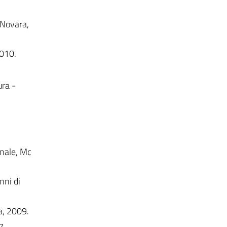
 Novara,
2010.
ura -
onale, Mc
nni di
a, 2009.
7.