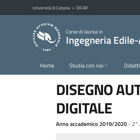
Vai al contenuto principale
Vai al menu di navigazione
Università di Catania
>
DICAR
Corso di laurea in
Ingegneria Edile-
Home
Studia con noi
Didatt
DISEGNO AUT
DIGITALE
Anno accademico 2019/2020
- 2°